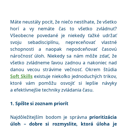
Máte neustály pocit, že niečo nestíhate, že všetko
horí a vy nemáte čas to všetko zvládnuť?
Všeobecne povedané je niekedy ťažké udržať
svoju sebadisciplínu, nepreceňovať vlastné
schopnosti a naopak nepodceňovať časovú
náročnosť úloh. Niekedy sa nám môže zdať, že
všetko zvládneme ľavou zadnou a nakoniec nad
danou vecou strávime večnosť. Okrem štúdia
Soft Skills
existuje niekoľko jednoduchých trikov,
ktoré vám pomôžu osvojiť si lepšie návyky
a efektívnejšie techniky zvládania času.
1. Spíšte si zoznam priorít
Najdôležitejším bodom je správna
prioritizácia
úloh – dobre si rozmyslite, ktorá úloha je