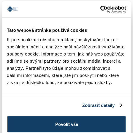
Naučte sa skoncovať s prekrastináciou
.
Poznáme to všetci – než sa vrhneme do úlohy, je
potrebné urobiť milión drobností, trochu upratať,
prekladať si veci v chladničke, ostrihať nechty a
Tato webová stránka používá cookies
ešte raz naposledy skontrolovať maily a
K personalizaci obsahu a reklam, poskytování funkcí
Facebook. Tiež
preto sa človek všeobecne lepšie
sociálních médií a analýze naší návštěvnosti využíváme
sústredí v kancelárii, kde sú tieto rušivé
soubory cookie. Informace o tom, jak náš web používáte,
faktory odstránené
. Pokiaľ sa im ale nemôžete
sdílíme se svými partnery pro sociální média, inzerci a
vyhnúť, skúste si aspoň naplánovať čas, kedy
analýzy. Partneři tyto údaje mohou zkombinovat s
naozaj pracujete a kedy naopak venujete dvadsať
dalšími informacemi, které jste jim poskytli nebo které
minút upratovania a iným činnostiam.
získali v důsledku toho, že používáte jejich služby.
5. Nezabúdajte na odpočinok
Zobrazit detaily
Nie sme roboti a nikto nevydrží pracovať celý deň
v kuse.
Je vedecky dokázané, že sa dokážeme
sústrediť zhruba len hodinu
, po hodine práce
Povolit vše
potrebuje mozog odpočinok. Naplánujte si teda