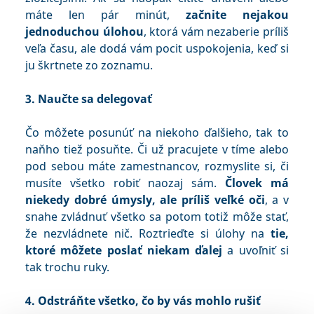
máte len pár minút,
začnite nejakou
jednoduchou úlohou
, ktorá vám nezaberie príliš
veľa času, ale dodá vám pocit uspokojenia, keď si
ju škrtnete zo zoznamu.
3. Naučte sa delegovať
Čo môžete posunúť na niekoho ďalšieho, tak to
naňho tiež posuňte. Či už pracujete v tíme alebo
pod sebou máte zamestnancov, rozmyslite si, či
musíte všetko robiť naozaj sám.
Človek má
niekedy dobré úmysly, ale príliš veľké oči
, a v
snahe zvládnuť všetko sa potom totiž môže stať,
že nezvládnete nič. Roztrieďte si úlohy na
tie,
ktoré môžete poslať niekam ďalej
a uvoľniť si
tak trochu ruky.
4. Odstráňte všetko, čo by vás mohlo rušiť