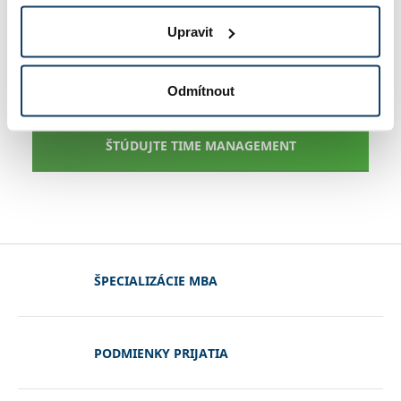
medzi jednotlivými úlohami alebo ich sekciami
čas na relaxáciu a zábavu
a uvidíte, že sa vám
Upravit
tým zvýši produktivita a tým nakoniec ušetríte
čas.
Odmítnout
ŠTÚDUJTE TIME MANAGEMENT
ŠPECIALIZÁCIE MBA
PODMIENKY PRIJATIA