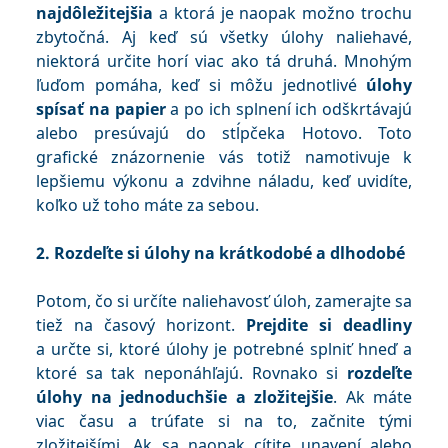
najdôležitejšia
a ktorá je naopak možno trochu
zbytočná. Aj keď sú všetky úlohy naliehavé,
niektorá určite horí viac ako tá druhá. Mnohým
ľuďom pomáha, keď si môžu jednotlivé
úlohy
spísať na papier
a po ich splnení ich odškrtávajú
alebo presúvajú do stĺpčeka Hotovo. Toto
grafické znázornenie vás totiž namotivuje k
lepšiemu výkonu a zdvihne náladu, keď uvidíte,
koľko už toho máte za sebou.
2. Rozdeľte si úlohy na krátkodobé a dlhodobé
Potom, čo si určíte naliehavosť úloh, zamerajte sa
tiež na časový horizont.
Prejdite si deadliny
a určte si, ktoré úlohy je potrebné splniť hneď a
ktoré sa tak neponáhľajú. Rovnako si
rozdeľte
úlohy na jednoduchšie a zložitejšie
. Ak máte
viac času a trúfate si na to, začnite tými
zložitejšími. Ak sa naopak cítite unavení alebo