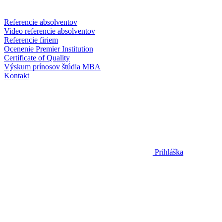
Referencie absolventov
Video referencie absolventov
Referencie firiem
Ocenenie Premier Institution
Certificate of Quality
Výskum prínosov štúdia MBA
Kontakt
Prihláška