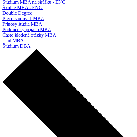
Štúdium MBA na skúšku - ENG
Školné MBA - ENG
Double Degree
Prečo študovať MBA
Prínosy štúdia MBA
Podmienky prijatia MBA
Často kladené otázky MBA
Titul MBA
Štúdium DBA