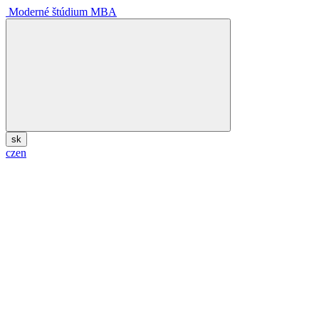
Moderné štúdium MBA
sk
cz
en