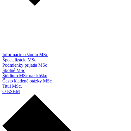
Informácie o štúdiu MSc
Špecializácie MSc
Podmienky prijatia MSc
Školné MSc
Štúdium MSc na skúšku
Často kladené otázky MSc
Titul MSc.
O ESBM