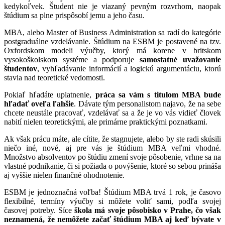
kedykoľvek. Študent nie je viazaný pevným rozvrhom, naopak
štúdium sa plne prispôsobí jemu a jeho času.
MBA, alebo Master of Business Administration sa radí do kategórie
postgraduálne vzdelávanie. Štúdium na ESBM je postavené na tzv.
Oxfordskom modeli výučby, ktorý má korene v britskom
vysokoškolskom systéme a podporuje
samostatné uvažovanie
študentov
, vyhľadávanie informácií a logickú argumentáciu, ktorú
stavia nad teoretické vedomosti.
Pokiaľ hľadáte uplatnenie,
práca sa vám s titulom MBA bude
hľadať oveľa ľahšie
. Dávate tým personalistom najavo, že na sebe
chcete neustále pracovať, vzdelávať sa a že je vo vás vidieť človek
nabití nielen teoretickými, ale primárne praktickými poznatkami.
Ak však prácu máte, ale cítite, že stagnujete, alebo by ste radi skúsili
niečo iné, nové, aj pre vás je štúdium MBA veľmi vhodné.
Množstvo absolventov po štúdiu zmení svoje pôsobenie, vrhne sa na
vlastné podnikanie, či si požiada o povýšenie, ktoré so sebou prináša
aj vyššie nielen finančné ohodnotenie.
ESBM je jednoznačná voľba! Štúdium MBA trvá 1 rok, je časovo
flexibilné, termíny výučby si môžete voliť sami, podľa svojej
časovej potreby. Síce
škola má svoje pôsobisko v Prahe, čo však
neznamená, že nemôžete začať štúdium MBA aj keď bývate v