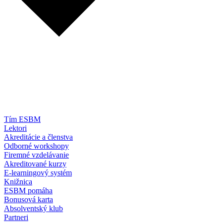
Tím ESBM
Lektori
Akreditácie a členstva
Odborné workshopy
Firemné vzdelávanie
Akreditované kurzy
E-learningový systém
Knižnica
ESBM pomáha
Bonusová karta
Absolventský klub
Partneri