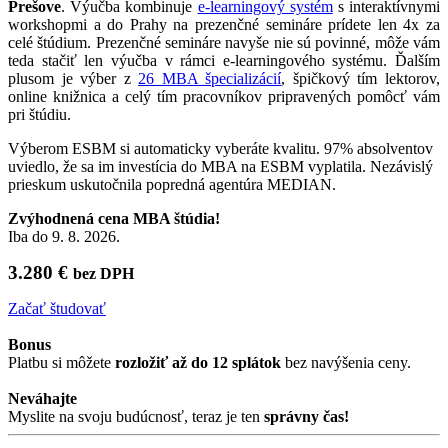
Prešove
. Výučba kombinuje
e-learningový systém
s interaktívnymi
workshopmi a do Prahy na prezenčné semináre prídete len 4x za
celé štúdium. Prezenčné semináre navyše nie sú povinné, môže vám
teda stačiť len výučba v rámci e-learningového systému. Ďalším
plusom je výber z
26 MBA špecializácií
, špičkový tím lektorov,
online knižnica a celý tím pracovníkov pripravených pomôcť vám
pri štúdiu.
Výberom ESBM si automaticky vyberáte kvalitu. 97% absolventov
uviedlo, že sa im investícia do MBA na ESBM vyplatila. Nezávislý
prieskum uskutočnila popredná agentúra MEDIAN.
Zvýhodnená cena MBA štúdia!
Iba do 9. 8. 2026.
3.280 €
bez DPH
Začať študovať
Bonus
Platbu si môžete
rozložiť až do 12 splátok
bez navýšenia ceny.
Neváhajte
Myslite na svoju budúcnosť, teraz je ten
správny čas!