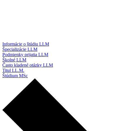
Informácie o štúdiu LLM
Špecializácie LLM
Podmienky prijatia LLM
Školné LLM
Často kladené otázky LLM
Titul LL.M.
Štúdium MSc