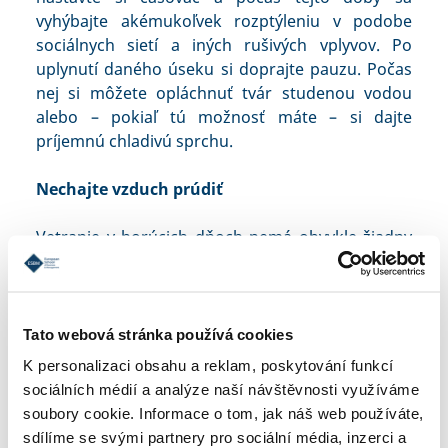
vyhýbajte akémukoľvek rozptýleniu v podobe
sociálnych sietí a iných rušivých vplyvov. Po
uplynutí daného úseku si doprajte pauzu. Počas
nej si môžete opláchnuť tvár studenou vodou
alebo – pokiaľ tú možnosť máte – si dajte
príjemnú chladivú sprchu.
Nechajte vzduch prúdiť
Vetranie v horúcich dňoch nemá obvykle žiadny
význam. Ak nemáte klimatizáciu, zaobstarajte si
aspoň stolný vetrák. Zaobstaráte ho za pár korún
a pritom vám môže od horúčavy výrazne uľaviť.
Skúste tiež počas dňa zatiahnuť žalúzie, aby ste
Tato webová stránka používá cookies
zamedzili nepríjemným slnečným lúčom prenikať
K personalizaci obsahu a reklam, poskytování funkcí
priamo do miestnosti.
sociálních médií a analýze naší návštěvnosti využíváme
soubory cookie. Informace o tom, jak náš web používáte,
Užite si voľný čas
sdílíme se svými partnery pro sociální média, inzerci a