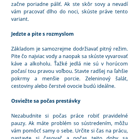
začne poriadne páliť. Ak ste skôr sovy a nevadí
vám pracovať dlho do noci, skúste práve tento
variant.
Jedzte a pite s rozmyslom
Základom je samozrejme dodržiavať pitný režim.
Pite čo najviac vody a naopak sa skúste vyvarovať
káve a alkoholu. Ťažké jedlá nie sú v horúcom
počasí tou pravou voľbou. Stavte radšej na ľahšie
pokrmy a menšie porcie. Zeleninový šalát,
cestoviny alebo čerstvé ovocie budú ideálne.
Osviežte sa počas prestávky
Nezabudnite si počas práce robiť pravidelné
pauzy. Ak máte problém so sústredením, môžu
vám pomôcť samy o sebe. Určite si čas na prácu,
nastavte si časovač a počas tejto doby sa