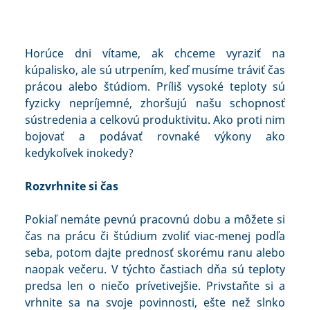
Horúce dni vítame, ak chceme vyraziť na
kúpalisko, ale sú utrpením, keď musíme tráviť čas
prácou alebo štúdiom. Príliš vysoké teploty sú
fyzicky nepríjemné, zhoršujú našu schopnosť
sústredenia a celkovú produktivitu. Ako proti nim
bojovať a podávať rovnaké výkony ako
kedykoľvek inokedy?
Rozvrhnite si čas
Pokiaľ nemáte pevnú pracovnú dobu a môžete si
čas na prácu či štúdium zvoliť viac-menej podľa
seba, potom dajte prednosť skorému ranu alebo
naopak večeru. V týchto častiach dňa sú teploty
predsa len o niečo prívetivejšie. Privstaňte si a
vrhnite sa na svoje povinnosti, ešte než slnko