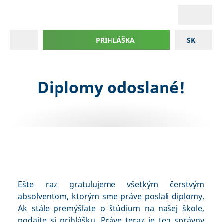
PRIHLÁŠKA
SK
Diplomy odoslané!
Ešte raz gratulujeme všetkým čerstvým
absolventom, ktorým sme práve poslali diplomy.
Ak stále premýšľate o štúdium na našej škole,
podajte si prihlášku. Práve teraz je ten správny