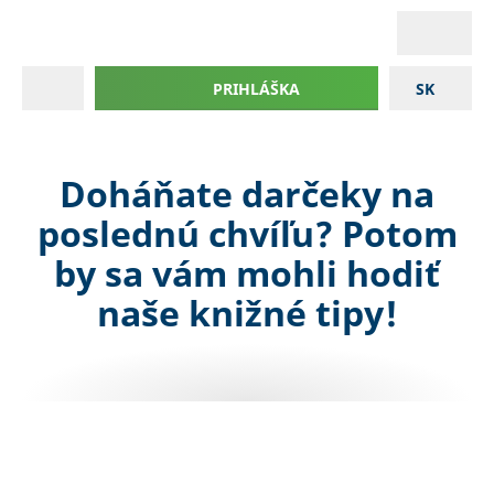
PRIHLÁŠKA
SK
Doháňate darčeky na
poslednú chvíľu? Potom
by sa vám mohli hodiť
naše knižné tipy!