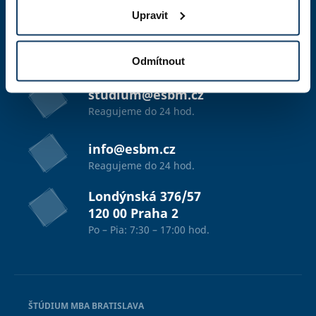
Upravit
+420 603 836 740
7:30 - 17:00 hod.
Odmítnout
studium@esbm.cz
Reagujeme do 24 hod.
info@esbm.cz
Reagujeme do 24 hod.
Londýnská 376/57
120 00 Praha 2
Po – Pia: 7:30 – 17:00 hod.
ŠTÚDIUM MBA BRATISLAVA