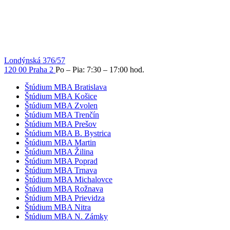
Londýnská 376/57
120 00 Praha 2
Po – Pia: 7:30 – 17:00 hod.
Štúdium MBA Bratislava
Štúdium MBA Košice
Štúdium MBA Zvolen
Štúdium MBA Trenčín
Štúdium MBA Prešov
Štúdium MBA B. Bystrica
Štúdium MBA Martin
Štúdium MBA Žilina
Štúdium MBA Poprad
Štúdium MBA Trnava
Štúdium MBA Michalovce
Štúdium MBA Rožnava
Štúdium MBA Prievidza
Štúdium MBA Nitra
Štúdium MBA N. Zámky