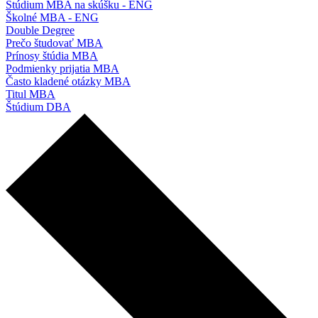
Štúdium MBA na skúšku - ENG
Školné MBA - ENG
Double Degree
Prečo študovať MBA
Prínosy štúdia MBA
Podmienky prijatia MBA
Často kladené otázky MBA
Titul MBA
Štúdium DBA