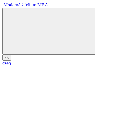
Moderné štúdium MBA
sk
cz
en