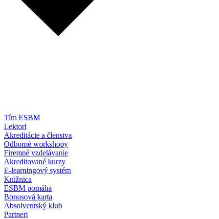
Tím ESBM
Lektori
Akreditácie a členstva
Odborné workshopy
Firemné vzdelávanie
Akreditované kurzy
E-learningový systém
Knižnica
ESBM pomáha
Bonusová karta
Absolventský klub
Partneri