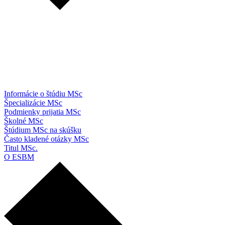
Informácie o štúdiu MSc
Špecializácie MSc
Podmienky prijatia MSc
Školné MSc
Štúdium MSc na skúšku
Často kladené otázky MSc
Titul MSc.
O ESBM