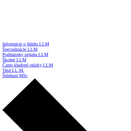
Informácie o štúdiu LLM
Špecializácie LLM
Podmienky prijatia LLM
Školné LLM
Často kladené otázky LLM
Titul LL.M.
Štúdium MSc