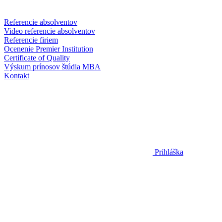
Referencie absolventov
Video referencie absolventov
Referencie firiem
Ocenenie Premier Institution
Certificate of Quality
Výskum prínosov štúdia MBA
Kontakt
Prihláška