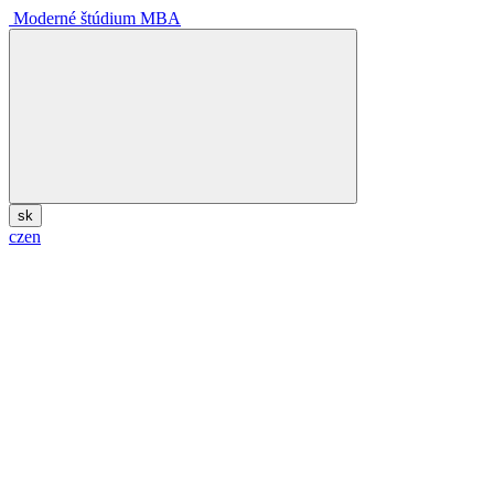
Moderné štúdium MBA
sk
cz
en