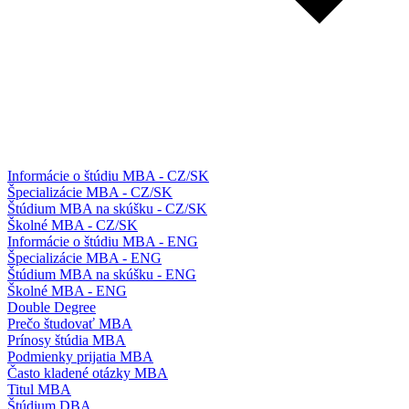
Informácie o štúdiu MBA - CZ/SK
Špecializácie MBA - CZ/SK
Štúdium MBA na skúšku - CZ/SK
Školné MBA - CZ/SK
Informácie o štúdiu MBA - ENG
Špecializácie MBA - ENG
Štúdium MBA na skúšku - ENG
Školné MBA - ENG
Double Degree
Prečo študovať MBA
Prínosy štúdia MBA
Podmienky prijatia MBA
Často kladené otázky MBA
Titul MBA
Štúdium DBA