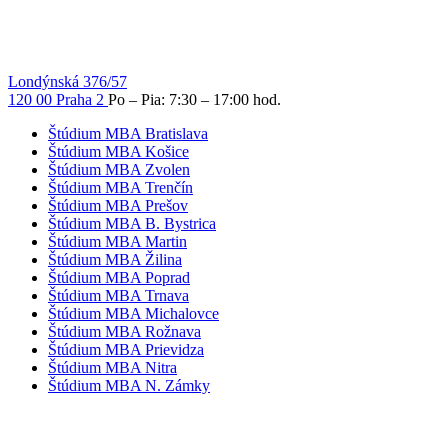
Londýnská 376/57
120 00 Praha 2
Po – Pia: 7:30 – 17:00 hod.
Štúdium MBA Bratislava
Štúdium MBA Košice
Štúdium MBA Zvolen
Štúdium MBA Trenčín
Štúdium MBA Prešov
Štúdium MBA B. Bystrica
Štúdium MBA Martin
Štúdium MBA Žilina
Štúdium MBA Poprad
Štúdium MBA Trnava
Štúdium MBA Michalovce
Štúdium MBA Rožnava
Štúdium MBA Prievidza
Štúdium MBA Nitra
Štúdium MBA N. Zámky