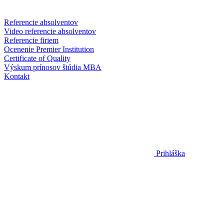
Referencie absolventov
Video referencie absolventov
Referencie firiem
Ocenenie Premier Institution
Certificate of Quality
Výskum prínosov štúdia MBA
Kontakt
Prihláška