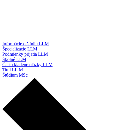
Informácie o štúdiu LLM
Špecializácie LLM
Podmienky prijatia LLM
Školné LLM
Často kladené otázky LLM
Titul LL.M.
Štúdium MSc