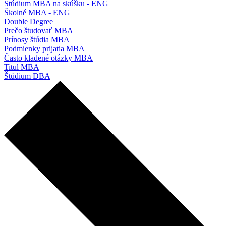
Štúdium MBA na skúšku - ENG
Školné MBA - ENG
Double Degree
Prečo študovať MBA
Prínosy štúdia MBA
Podmienky prijatia MBA
Často kladené otázky MBA
Titul MBA
Štúdium DBA