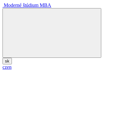
Moderné štúdium MBA
sk
cz
en