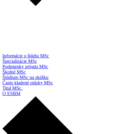
Informácie o štúdiu MSc
Špecializácie MSc
Podmienky prijatia MSc
Školné MSc
Štúdium MSc na skúšku
Často kladené otázky MSc
Titul MSc.
O ESBM