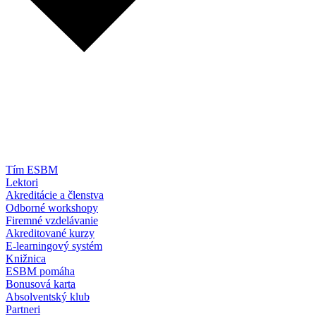
Tím ESBM
Lektori
Akreditácie a členstva
Odborné workshopy
Firemné vzdelávanie
Akreditované kurzy
E-learningový systém
Knižnica
ESBM pomáha
Bonusová karta
Absolventský klub
Partneri