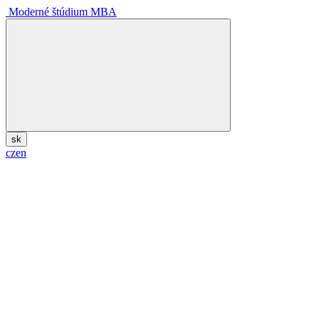
Moderné štúdium MBA
sk
cz
en