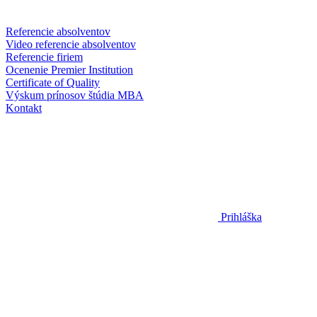
Referencie absolventov
Video referencie absolventov
Referencie firiem
Ocenenie Premier Institution
Certificate of Quality
Výskum prínosov štúdia MBA
Kontakt
Prihláška