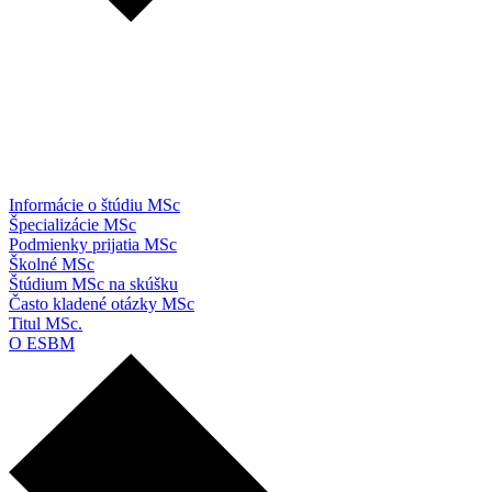
Informácie o štúdiu MSc
Špecializácie MSc
Podmienky prijatia MSc
Školné MSc
Štúdium MSc na skúšku
Často kladené otázky MSc
Titul MSc.
O ESBM