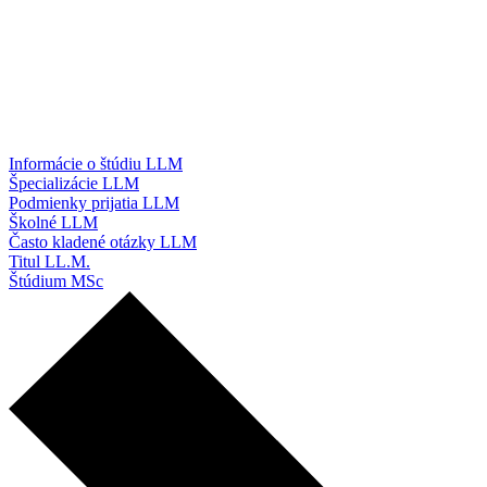
Informácie o štúdiu LLM
Špecializácie LLM
Podmienky prijatia LLM
Školné LLM
Často kladené otázky LLM
Titul LL.M.
Štúdium MSc