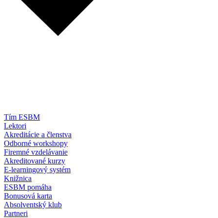
Tím ESBM
Lektori
Akreditácie a členstva
Odborné workshopy
Firemné vzdelávanie
Akreditované kurzy
E-learningový systém
Knižnica
ESBM pomáha
Bonusová karta
Absolventský klub
Partneri