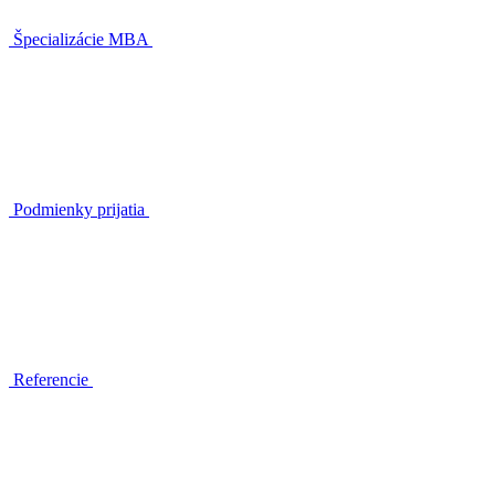
Špecializácie MBA
Podmienky prijatia
Referencie