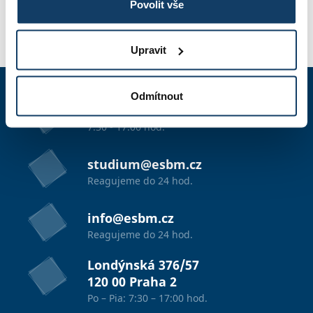
Povolit vše
PRIHLÁŠKA
Upravit
Odmítnout
+420 603 836 740
7:30 - 17:00 hod.
studium@esbm.cz
Reagujeme do 24 hod.
info@esbm.cz
Reagujeme do 24 hod.
Londýnská 376/57
120 00 Praha 2
Po – Pia: 7:30 – 17:00 hod.