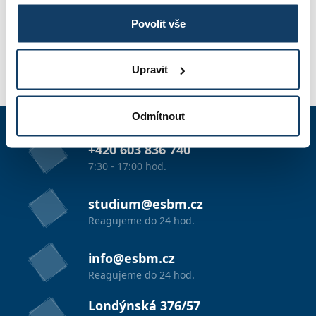
FOTOGALÉRIA
Povolit vše
Upravit
PRIHLÁŠKA
Odmítnout
+420 603 836 740
7:30 - 17:00 hod.
studium@esbm.cz
Reagujeme do 24 hod.
info@esbm.cz
Reagujeme do 24 hod.
Londýnská 376/57