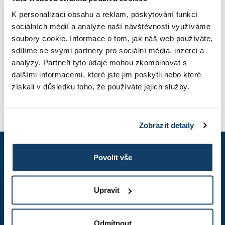
K personalizaci obsahu a reklam, poskytování funkcí
sociálních médií a analýze naší návštěvnosti využíváme
ŠKOLNÉ
soubory cookie. Informace o tom, jak náš web používáte,
sdílíme se svými partnery pro sociální média, inzerci a
analýzy. Partneři tyto údaje mohou zkombinovat s
FOTOGALÉRIA
dalšími informacemi, které jste jim poskytli nebo které
získali v důsledku toho, že používáte jejich služby.
PRIHLÁŠKA
Zobrazit detaily
Povolit vše
+420 603 836 740
7:30 - 17:00 hod.
Upravit
studium@esbm.cz
Reagujeme do 24 hod.
Odmítnout