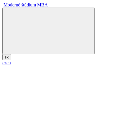
Moderné štúdium MBA
sk
cz
en