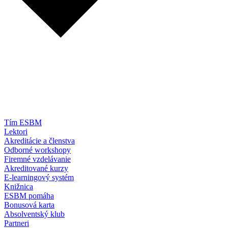
Tím ESBM
Lektori
Akreditácie a členstva
Odborné workshopy
Firemné vzdelávanie
Akreditované kurzy
E-learningový systém
Knižnica
ESBM pomáha
Bonusová karta
Absolventský klub
Partneri