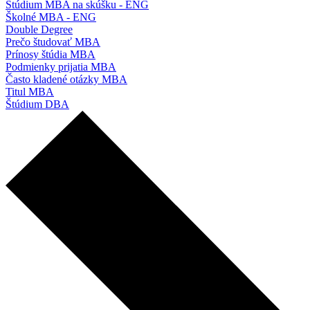
Štúdium MBA na skúšku - ENG
Školné MBA - ENG
Double Degree
Prečo študovať MBA
Prínosy štúdia MBA
Podmienky prijatia MBA
Často kladené otázky MBA
Titul MBA
Štúdium DBA