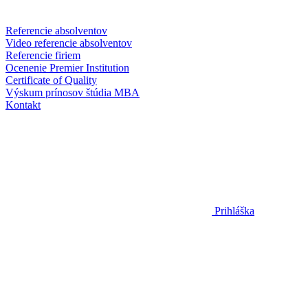
Referencie absolventov
Video referencie absolventov
Referencie firiem
Ocenenie Premier Institution
Certificate of Quality
Výskum prínosov štúdia MBA
Kontakt
Prihláška