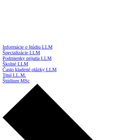
Informácie o štúdiu LLM
Špecializácie LLM
Podmienky prijatia LLM
Školné LLM
Často kladené otázky LLM
Titul LL.M.
Štúdium MSc