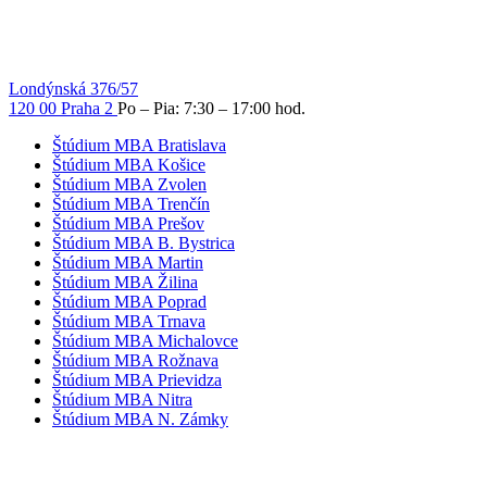
Londýnská 376/57
120 00 Praha 2
Po – Pia: 7:30 – 17:00 hod.
Štúdium MBA Bratislava
Štúdium MBA Košice
Štúdium MBA Zvolen
Štúdium MBA Trenčín
Štúdium MBA Prešov
Štúdium MBA B. Bystrica
Štúdium MBA Martin
Štúdium MBA Žilina
Štúdium MBA Poprad
Štúdium MBA Trnava
Štúdium MBA Michalovce
Štúdium MBA Rožnava
Štúdium MBA Prievidza
Štúdium MBA Nitra
Štúdium MBA N. Zámky