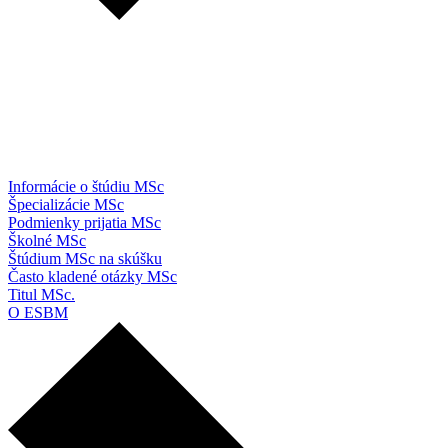
Informácie o štúdiu MSc
Špecializácie MSc
Podmienky prijatia MSc
Školné MSc
Štúdium MSc na skúšku
Často kladené otázky MSc
Titul MSc.
O ESBM