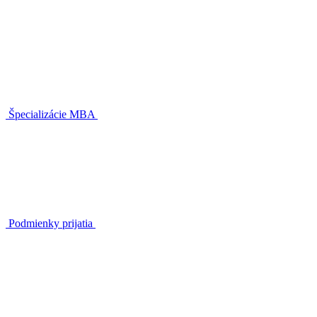
Špecializácie MBA
Podmienky prijatia