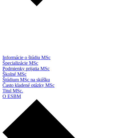
Informácie o štúdiu MSc
Špecializácie MSc
Podmienky prijatia MSc
Školné MSc
Štúdium MSc na skúšku
Často kladené otázky MSc
Titul MSc.
O ESBM