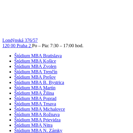
Londýnská 376/57
120 00 Praha 2
Po – Pia: 7:30 – 17:00 hod.
Štúdium MBA Bratislava
Štúdium MBA Košice
Štúdium MBA Zvolen
Štúdium MBA Trenčín
Štúdium MBA Prešov
Štúdium MBA B. Bystrica
Štúdium MBA Martin
Štúdium MBA Žilina
Štúdium MBA Poprad
Štúdium MBA Trnava
Štúdium MBA Michalovce
Štúdium MBA Rožnava
Štúdium MBA Prievidza
Štúdium MBA Nitra
Štúdium MBA N. Zámky