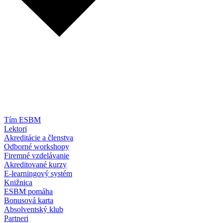
Tím ESBM
Lektori
Akreditácie a členstva
Odborné workshopy
Firemné vzdelávanie
Akreditované kurzy
E-learningový systém
Knižnica
ESBM pomáha
Bonusová karta
Absolventský klub
Partneri