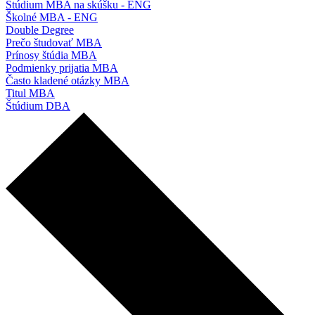
Štúdium MBA na skúšku - ENG
Školné MBA - ENG
Double Degree
Prečo študovať MBA
Prínosy štúdia MBA
Podmienky prijatia MBA
Často kladené otázky MBA
Titul MBA
Štúdium DBA