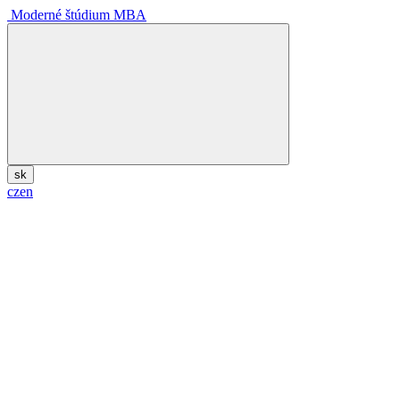
Moderné štúdium MBA
sk
cz
en