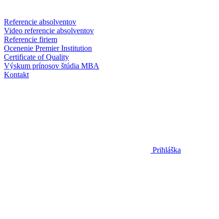
Referencie absolventov
Video referencie absolventov
Referencie firiem
Ocenenie Premier Institution
Certificate of Quality
Výskum prínosov štúdia MBA
Kontakt
Prihláška