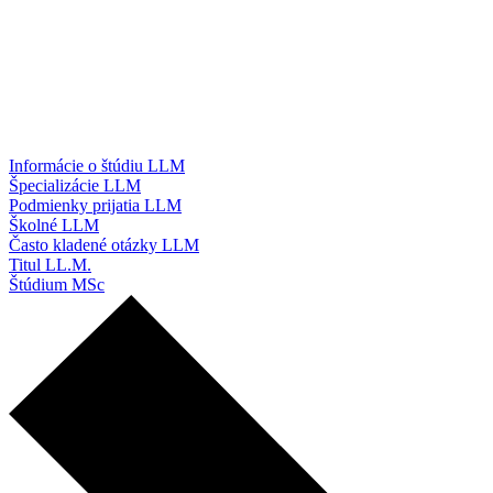
Informácie o štúdiu LLM
Špecializácie LLM
Podmienky prijatia LLM
Školné LLM
Často kladené otázky LLM
Titul LL.M.
Štúdium MSc