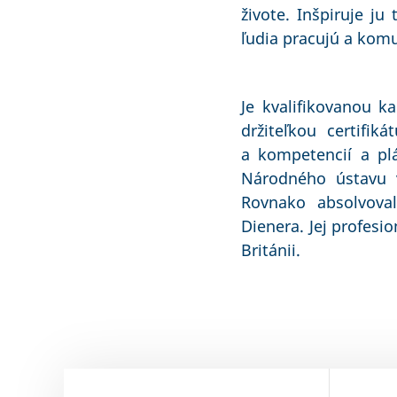
živote. Inšpiruje ju
ľudia pracujú a kom
Je kvalifikovanou k
držiteľkou certifi
a kompetencií a plá
Národného ústavu v
Rovnako absolvova
Dienera. Jej profesi
Británii.