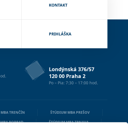
KONTAKT
PRIHLÁŠKA
Londýnská 376/57
120 00 Praha 2
od.
Po – Pia: 7:30 – 17:00 hod.
 MBA TRENČÍN
ŠTÚDIUM MBA PREŠOV
 MBA POPRAD
ŠTÚDIUM MBA TRNAVA