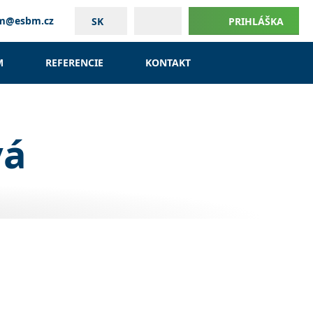
um@esbm.cz
SK
PRIHLÁŠKA
M
REFERENCIE
KONTAKT
vá