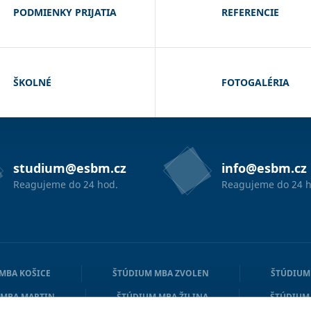
PODMIENKY PRIJATIA
REFERENCIE
ŠKOLNÉ
FOTOGALÉRIA
studium@esbm.cz
info@esbm.cz
Reagujeme do 24 hod.
Reagujeme do 24 h
MBA KOŠICE
ŠTÚDIUM MBA ZVOLEN
ŠTÚDIUM
 MBA MARTIN
ŠTÚDIUM MBA ŽILINA
ŠTÚDIUM