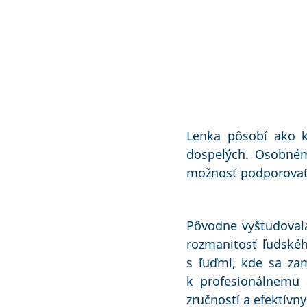
Lenka pôsobí ako k
dospelých. Osobném
možnosť podporovať 
Pôvodne vyštudovala
rozmanitosť ľudskéh
s ľuďmi, kde sa za
k profesionálnemu 
zručností a efektívn