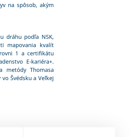
vplyv na spôsob, akým
lnu dráhu podľa NSK,
ti mapovania kvalít
ovni 1 a certifikátu
denstvo E-kariéra+.
dľa metódy Thomasa
y vo Švédsku a Veľkej