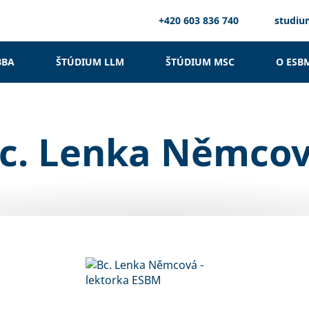
+420 603 836 740
studi
BBA
ŠTÚDIUM LLM
ŠTÚDIUM MSC
O ESB
c. Lenka Němco