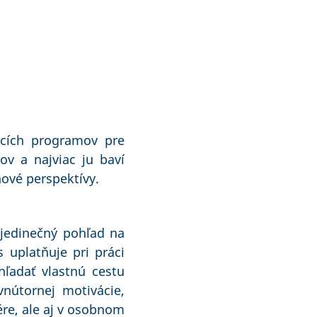
acích programov pre
v a najviac ju baví
ové perspektívy.
 jedinečný pohľad na
 uplatňuje pri práci
ľadať vlastnú cestu
nútornej motivácie,
ére, ale aj v osobnom