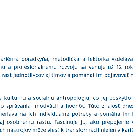
ariérna poradkyňa, metodička a lektorka vzdeláv
u a profesionálnemu rozvoju sa venuje už 12 roko
rast jednotlivcov aj tímov a pomáhať im objavovať n
 kultúrnu a sociálnu antropológiu, čo jej poskytlo
o správania, motivácií a hodnôt. Túto znalosť dnes
meriava na ich individuálne potreby a pomáha im h
aj osobnému rastu. Fascinuje ju, ako prepojenie v
ych nástrojov môže viesť k transformácii nielen v kari