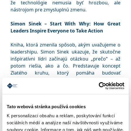
že technológie nemusia byť hrozbou, ale
nástrojom pre zmysluplnú zmenu.
Simon Sinek – Start With Why: How Great
Leaders Inspire Everyone to Take Action
Kniha, ktorá zmenila spôsob, akým uvažujeme o
leadershipu. Simon Sinek ukazuje, že skutočne
inšpiratívni lídri začínajú otázkou „prečo“ – až
potom riešia, ako a čo. Predstavuje koncept
Zlatého kruhu, ktorý pomáha budovať
zmysluplné organizácie s lojálnymi
zamestnancami aj zákazníkmi. Učí, že úspech
nepramení zo zisku, ale z jasného zmyslu
a hodnôt. Kniha je vhodná pre každého, kto chce
Tato webová stránka používá cookies
viesť s víziou a inšpirovať druhých.
K personalizaci obsahu a reklam, poskytování funkcí
Amy C. Edmondson – Right Kind of Wrong: The
sociálních médií a analýze naší návštěvnosti využíváme
Science of Failing Well
soubory cookie. Informace o tom, jak náš web používáte,