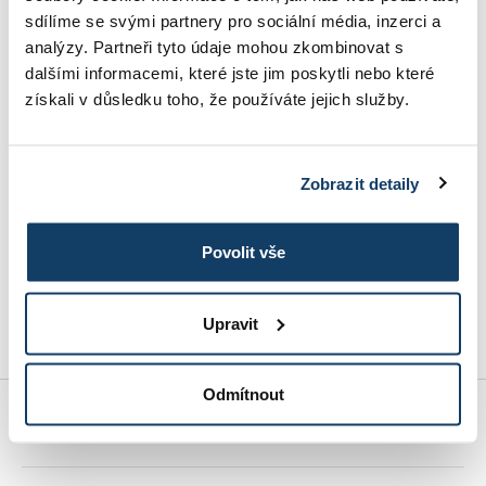
sdílíme se svými partnery pro sociální média, inzerci a
Kniha o tom, prečo zlyhanie nemusí znamenať
analýzy. Partneři tyto údaje mohou zkombinovat s
koniec, ale začiatok. Autorka rozlišuje tri typy
dalšími informacemi, které jste jim poskytli nebo které
zlyhaní a ukazuje, ako z nich vyťažiť maximum pre
získali v důsledku toho, že používáte jejich služby.
svoj rozvoj. Kladie dôraz na psychologickú
bezpečnosť, otvorenosť a schopnosť učiť sa z
chýb. Nejde o oslavu omylov, ale o predstavenie
Zobrazit detaily
konkrétnych praktických príkladov, ktoré
pomáhajú premeniť chyby na príležitosti. Kniha je
skvelou voľbou pre tých, ktorí chcú viesť tím
Povolit vše
odvážnejšie a učiť sa aj z neúspechov.
Upravit
Odmítnout
ŠPECIALIZÁCIE MBA