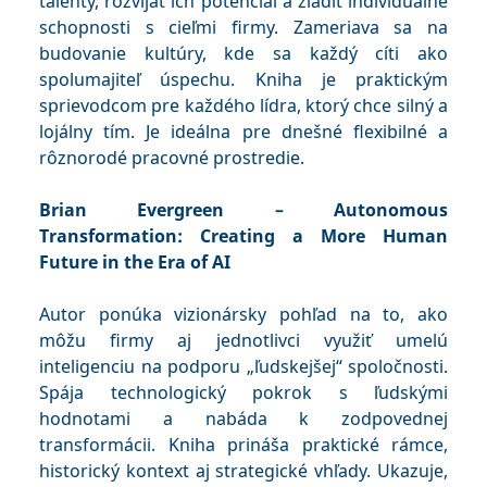
talenty, rozvíjať ich potenciál a zladiť individuálne
schopnosti s cieľmi firmy. Zameriava sa na
budovanie kultúry, kde sa každý cíti ako
spolumajiteľ úspechu. Kniha je praktickým
sprievodcom pre každého lídra, ktorý chce silný a
lojálny tím. Je ideálna pre dnešné flexibilné a
rôznorodé pracovné prostredie.
Brian Evergreen – Autonomous
Transformation: Creating a More Human
Future in the Era of AI
Autor ponúka vizionársky pohľad na to, ako
môžu firmy aj jednotlivci využiť umelú
inteligenciu na podporu „ľudskejšej“ spoločnosti.
Spája technologický pokrok s ľudskými
hodnotami a nabáda k zodpovednej
transformácii. Kniha prináša praktické rámce,
historický kontext aj strategické vhľady. Ukazuje,