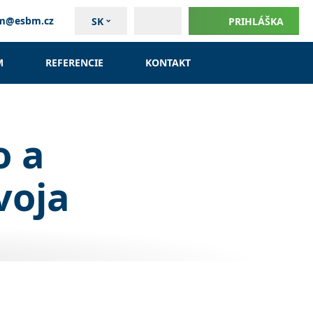
um@esbm.cz
SK
PRIHLÁŠKA
M
REFERENCIE
KONTAKT
o a
voja