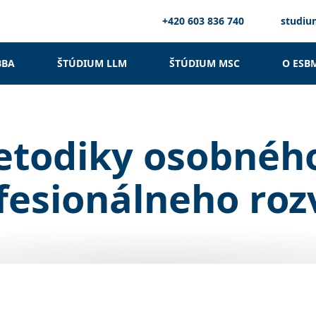
+420 603 836 740
studi
BBA
ŠTÚDIUM LLM
ŠTÚDIUM MSC
O ESB
todiky osobnéh
fesionálneho roz