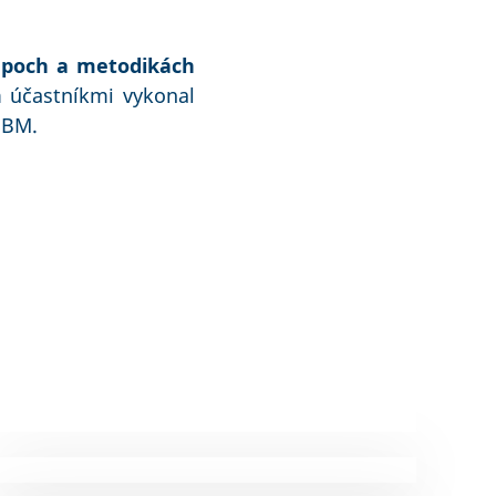
tupoch a metodikách
účastníkmi vykonal
SBM.