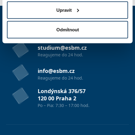
Upravit
+420 603 836 740
Odmítnout
7:30 - 17:00 hod.
studium@esbm.cz
Reagujeme do 24 hod.
info@esbm.cz
Reagujeme do 24 hod.
Londýnská 376/57
120 00 Praha 2
Po – Pia: 7:30 – 17:00 hod.