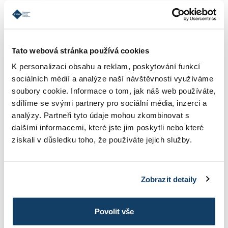
REFERENCIE
Tato webová stránka používá cookies
KONTAKT
K personalizaci obsahu a reklam, poskytování funkcí
sociálních médií a analýze naší návštěvnosti využíváme
soubory cookie. Informace o tom, jak náš web používáte,
INFORMÁCIE O ŠTÚDIU
sdílíme se svými partnery pro sociální média, inzerci a
analýzy. Partneři tyto údaje mohou zkombinovat s
dalšími informacemi, které jste jim poskytli nebo které
ŠKOLNÉ
získali v důsledku toho, že používáte jejich služby.
FOTOGALÉRIA
Zobrazit detaily
Povolit vše
PRIHLÁŠKA