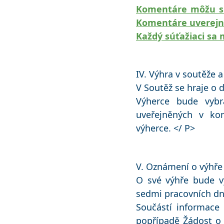
Komentáre môžu súť
Komentáre uverejn
Každý súťažiaci sa 
IV. Výhra v soutěže 
V Soutěž se hraje o d
Výherce bude vybr
uveřejněných v ko
výherce. </ P>
V. Oznámení o výhře 
O své výhře bude v
sedmi pracovních dn
Součástí informace
popřípadě Žádost o 