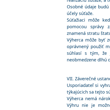
realizáciu súťaže, a
Osobné údaje budú 
účely súťaže.
Súťažiaci môže ked
pomocou správy za
znamená stratu štatú
Výherca môže byť zv
oprávnený použiť m
súhlasí s tým, že 
neobmedzene dlhú do
VII. Záverečné ustan
Usporiadateľ si vyh
týkajúcich sa tejto s
Výherca nemá nárok
Výhru nie je možné