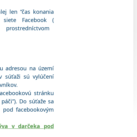
lej len “čas konania
 siete Facebook (
l prostredníctvom
ou adresou na území
 v súťaži sú vylúčení
vníkov.
Facebookovú stránku
 páči”). Do súťaže sa
u pod facebookovým
rýva v darčeka pod