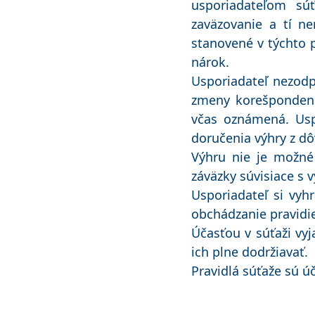
usporiadateľom súť
zaväzovanie a tí n
stanovené v týchto 
nárok.
Usporiadateľ nezodp
zmeny korešpondenč
včas oznámená. Usp
doručenia výhry z dô
Výhru nie je možné
záväzky súvisiace s 
Usporiadateľ si vyh
obchádzanie pravidie
Účasťou v súťaži vyj
ich plne dodržiavať.
Pravidlá súťaže sú ú