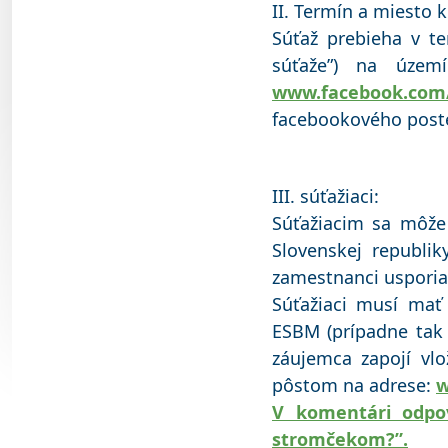
II. Termín a miesto 
Súťaž prebieha v te
súťaže”) na územ
www.facebook.co
facebookového poste
III. súťažiaci:
Súťažiacim sa môže
Slovenskej republiky
zamestnanci usporiada
Súťažiaci musí mať
ESBM (prípadne tak u
záujemca zapojí v
pôstom na adrese:
w
V komentári odpov
stromčekom?”.