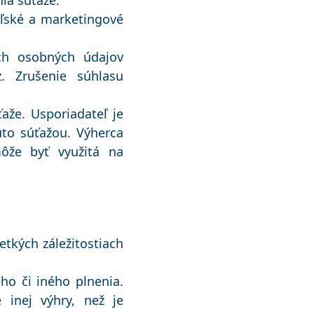
ia súťaže.
ľské a marketingové
ich osobných údajov
. Zrušenie súhlasu
aže. Usporiadateľ je
to súťažou. Výherca
môže byť využitá na
tkých záležitostiach
o či iného plnenia.
 inej výhry, než je