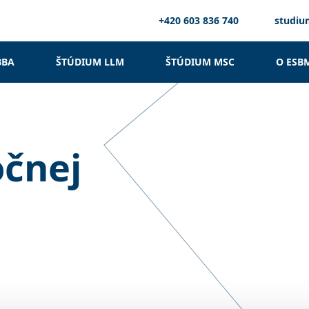
+420 603 836 740
studi
BBA
ŠTÚDIUM LLM
ŠTÚDIUM MSC
O ESB
očnej