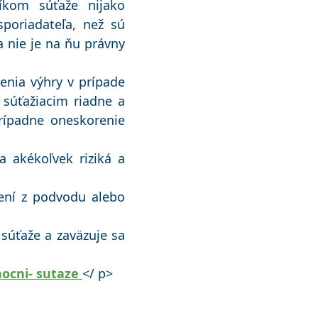
níkom súťaže nijako
poriadateľa, než sú
 nie je na ňu právny
enia výhry v prípade
súťažiacim riadne a
rípadne oneskorenie
 akékoľvek riziká a
rení z podvodu alebo
 súťaže a zaväzuje sa
ocni- sutaze
</ p>