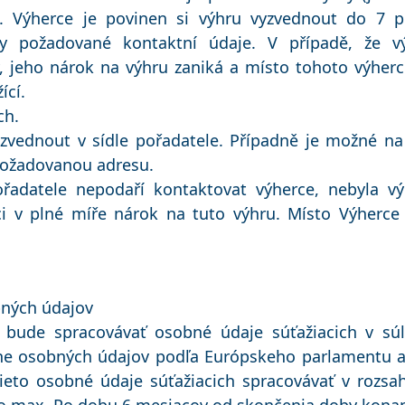
). Výherce je povinen si výhru vyzvednout do 7 p
vy požadované kontaktní údaje. V případě, že v
 jeho nárok na výhru zaniká a místo tohoto výherc
ící.
ch.
yzvednout v sídle pořadatele. Případně je možné na
 požadovanou adresu.
ořadatele nepodaří kontaktovat výherce, nebyla 
ci v plné míře nárok na tuto výhru. Místo Výherce
bných údajov
e bude spracovávať osobné údaje súťažiacich v s
ne osobných údajov podľa Európskeho parlamentu a 
tieto osobné údaje súťažiacich spracovávať v rozs