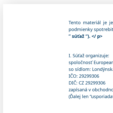
Tento materiál je 
podmienky spotrebit
” súťaž “). </ p>
I. Súťaž organizuje:
spoločnosť Europea
so sídlom: Londýnsk
IČO: 29299306
DIČ: CZ 29299306
zapísaná v obchodnom
(Ďalej len “usporiadat