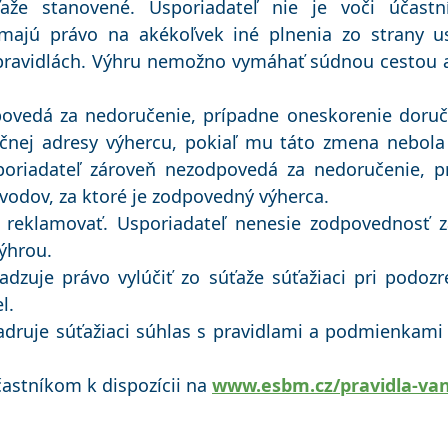
aže stanovené. Usporiadateľ nie je voči účast
emajú právo na akékoľvek iné plnenia zo strany us
pravidlách. Výhru nemožno vymáhať súdnou cestou a
ovedá za nedoručenie, prípadne oneskorenie doruč
nej adresy výhercu, pokiaľ mu táto zmena nebola 
oriadateľ zároveň nezodpovedá za nedoručenie, p
vodov, za ktoré je zodpovedný výherca.
 reklamovať. Usporiadateľ nenesie zodpovednosť za
výhrou.
radzuje právo vylúčiť zo súťaže súťažiaci pri podoz
l.
adruje súťažiaci súhlas s pravidlami a podmienkami
častníkom k dispozícii na
www.esbm.cz/pravidla-van