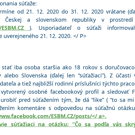
konania súťaže:
rmíne od 21. 12. 2020 do 31. 12. 2020 vrátane (ďa
í Českej a slovenskom republiky v prostredí
m/ESBM.CZ
). Usporiadateľ o súťaži informova
 uverejneného 21. 12. 2020. </ P>
 stať iba osoba staršia ako 18 rokov s doručovac
 alebo Slovenska (ďalej len “súťažiaci”). Z účasti
teľa a tiež najbližší rodinní príslušníci týchto praco
 vytvorený osobné facebookový profil a sledovať 
robiť pred súťažením tým, že dá “like” ( “to sa mi
ložením komentáre s odpoveďou na súťažnú otázk
ww.facebook.com/ESBM.CZ/posts/</ a>.
ie súťažiaci na otázku: “Čo sa podľa vás sk