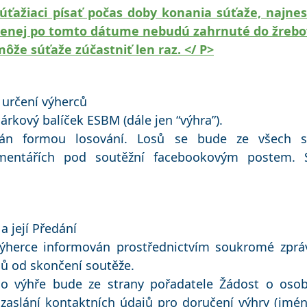
ažiaci písať počas doby konania súťaže, najnesk
enej po tomto dátume nebudú zahrnuté do žrebo
môže súťaže zúčastniť len raz. </ P>
a určení výherců
árkový balíček ESBM (dále jen “výhra”).
án formou losování. Losů se bude ze všech s
mentářích pod soutěžní facebookovým postem.
a její Předání
ýherce informován prostřednictvím soukromé zpr
ů od skončení soutěže.
 o výhře bude ze strany pořadatele Žádost o osobn
zaslání kontaktních údajů pro doručení výhry (jmén