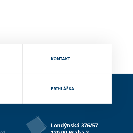
KONTAKT
PRIHLÁŠKA
Londýnská 376/57
120 00 Praha 2
od.