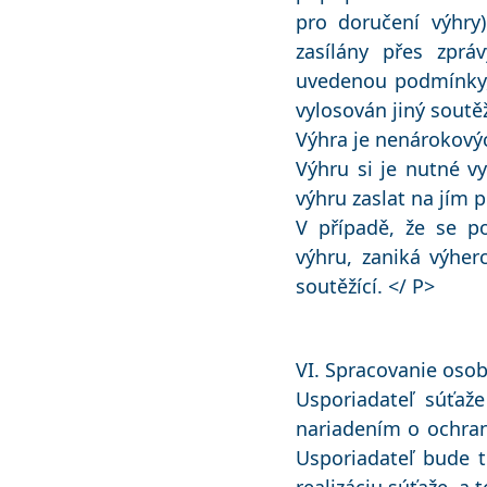
pro doručení výhry
zasílány přes zprá
uvedenou podmínky,
vylosován jiný soutěž
Výhra je nenárokový
Výhru si je nutné v
výhru zaslat na jím
V případě, že se p
výhru, zaniká výher
soutěžící. </ P>
VI. Spracovanie oso
Usporiadateľ súťaž
nariadením o ochra
Usporiadateľ bude 