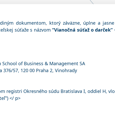
jediným dokumentom, ktorý záväzne, úplne a jasne 
eľskej súťaže s názvom
“Vianočná súťaž o darček” <
n School of Business & Management SA
a 376/57, 120 00 Praha 2, Vinohrady
 registri Okresného súdu Bratislava I, oddiel H, vl
eľ”) </ p>