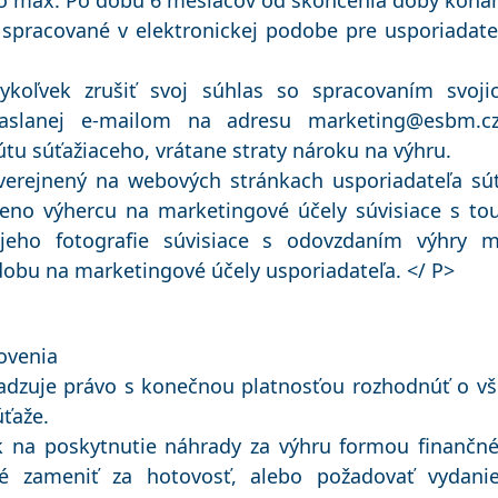
 to max. Po dobu 6 mesiacov od skončenia doby konan
spracované v elektronickej podobe pre usporiadate
ykoľvek zrušiť svoj súhlas so spracovaním svoj
slanej e-mailom na adresu marketing@esbm.cz
tu súťažiaceho, vrátane straty nároku na výhru.
erejnený na webových stránkach usporiadateľa súť
eno výhercu na marketingové účely súvisiace s tou
jeho fotografie súvisiace s odovzdaním výhry 
bu na marketingové účely usporiadateľa. </ P>
ovenia
radzuje právo s konečnou platnosťou rozhodnúť o vše
úťaže.
 na poskytnutie náhrady za výhru formou finančnéh
 zameniť za hotovosť, alebo požadovať vydanie