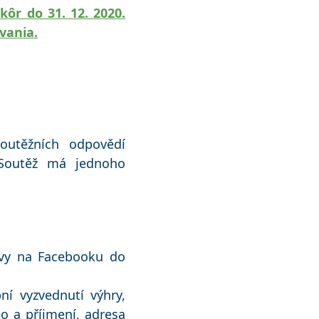
ôr do 31. 12. 2020.
vania.
outěžních odpovědí
 Soutěž má jednoho
ávy na Facebooku do
í vyzvednutí výhry,
o a příjmení, adresa