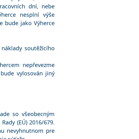
racovních dní, nebe
ýherce nesplní výše
e bude jako Výherce
 náklady soutěžícího
výhercem nepřevezme
 bude vylosován jiný
úlade so všeobecným
Rady (EÚ) 2016/679.
ahu nevyhnutnom pre