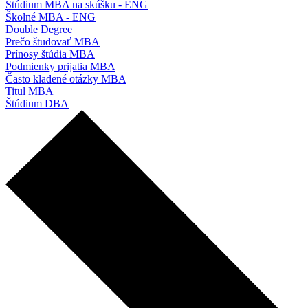
Štúdium MBA na skúšku - ENG
Školné MBA - ENG
Double Degree
Prečo študovať MBA
Prínosy štúdia MBA
Podmienky prijatia MBA
Často kladené otázky MBA
Titul MBA
Štúdium DBA