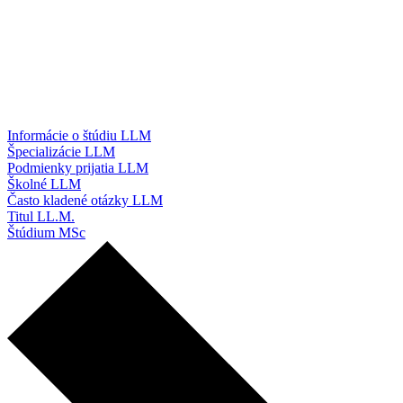
Informácie o štúdiu LLM
Špecializácie LLM
Podmienky prijatia LLM
Školné LLM
Často kladené otázky LLM
Titul LL.M.
Štúdium MSc