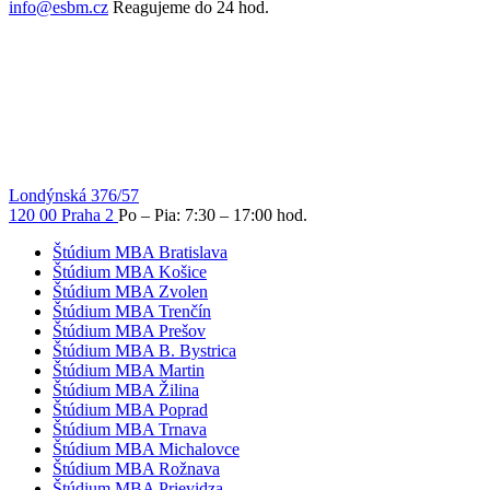
info@esbm.cz
Reagujeme do 24 hod.
Londýnská 376/57
120 00 Praha 2
Po – Pia: 7:30 – 17:00 hod.
Štúdium MBA Bratislava
Štúdium MBA Košice
Štúdium MBA Zvolen
Štúdium MBA Trenčín
Štúdium MBA Prešov
Štúdium MBA B. Bystrica
Štúdium MBA Martin
Štúdium MBA Žilina
Štúdium MBA Poprad
Štúdium MBA Trnava
Štúdium MBA Michalovce
Štúdium MBA Rožnava
Štúdium MBA Prievidza