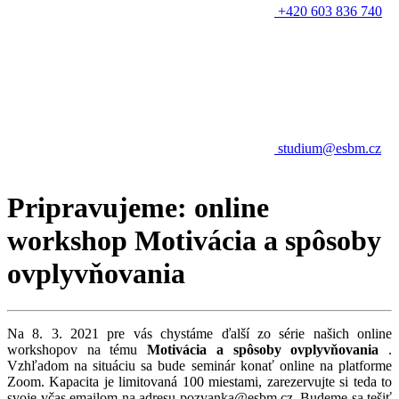
+420 603 836 740
studium@esbm.cz
Pripravujeme: online
workshop Motivácia a spôsoby
ovplyvňovania
Na 8. 3. 2021 pre vás chystáme ďalší zo série našich online
workshopov na tému
Motivácia a spôsoby ovplyvňovania
.
Vzhľadom na situáciu sa bude seminár konať online na platforme
Zoom. Kapacita je limitovaná 100 miestami, zarezervujte si teda to
svoje včas emailom na adresu pozvanka@esbm.cz. Budeme sa tešiť