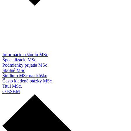
Informácie o štúdiu MSc
Špecializácie MSc
Podmienky prijatia MSc
Školné MSc
Štúdium MSc na skúšku
Často kladené otázky MSc
Titul MSc.
O ESBM