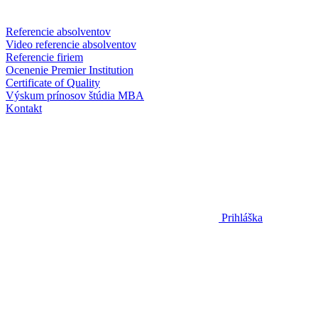
Referencie absolventov
Video referencie absolventov
Referencie firiem
Ocenenie Premier Institution
Certificate of Quality
Výskum prínosov štúdia MBA
Kontakt
Prihláška