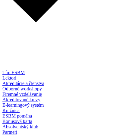
Tím ESBM
Lektori
Akreditácie a členstva
Odborné workshopy
Firemné vzdelávanie
Akreditované kurzy
E-learningový systém
Knižnica
ESBM pomáha
Bonusová karta
Absolventský klub
Partneri