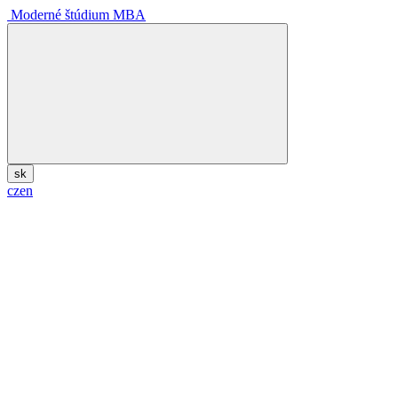
Moderné štúdium MBA
sk
cz
en