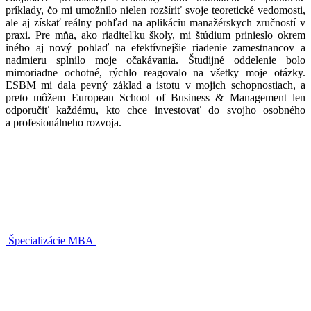
príklady, čo mi umožnilo nielen rozšíriť svoje teoretické vedomosti,
ale aj získať reálny pohľad na aplikáciu manažérskych zručností v
praxi. Pre mňa, ako riaditeľku školy, mi štúdium prinieslo okrem
iného aj nový pohlaď na efektívnejšie riadenie zamestnancov a
nadmieru splnilo moje očakávania. Študijné oddelenie bolo
mimoriadne ochotné, rýchlo reagovalo na všetky moje otázky.
ESBM mi dala pevný základ a istotu v mojich schopnostiach, a
preto môžem European School of Business & Management len
odporučiť každému, kto chce investovať do svojho osobného
a profesionálneho rozvoja.
Špecializácie MBA