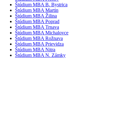
Štúdium MBA B. Bystrica
Štúdium MBA Martin
Štúdium MBA Žilina
Štúdium MBA Poprad
Štúdium MBA Trnava
Štúdium MBA Michalovce
Štúdium MBA Rožnava
Štúdium MBA Prievidza
Štúdium MBA Nitra
Štúdium MBA N. Zámky