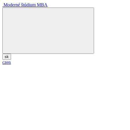
Moderné štúdium MBA
sk
cz
en