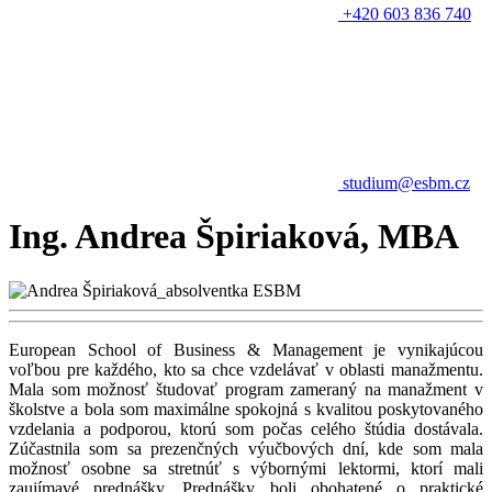
+420 603 836 740
studium@esbm.cz
Ing. Andrea Špiriaková, MBA
European School of Business & Management je vynikajúcou
voľbou pre každého, kto sa chce vzdelávať v oblasti manažmentu.
Mala som možnosť študovať program zameraný na manažment v
školstve a bola som maximálne spokojná s kvalitou poskytovaného
vzdelania a podporou, ktorú som počas celého štúdia dostávala.
Zúčastnila som sa prezenčných výučbových dní, kde som mala
možnosť osobne sa stretnúť s výbornými lektormi, ktorí mali
zaujímavé prednášky. Prednášky boli obohatené o praktické