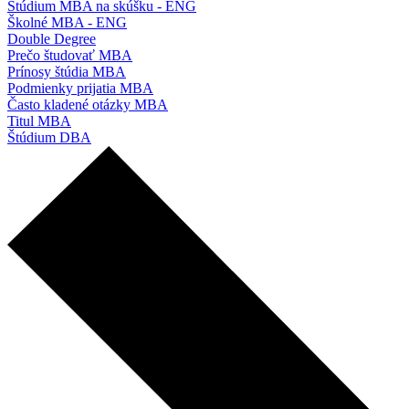
Štúdium MBA na skúšku - ENG
Školné MBA - ENG
Double Degree
Prečo študovať MBA
Prínosy štúdia MBA
Podmienky prijatia MBA
Často kladené otázky MBA
Titul MBA
Štúdium DBA