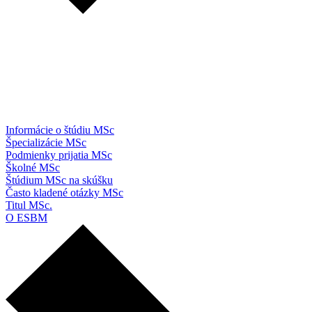
Informácie o štúdiu MSc
Špecializácie MSc
Podmienky prijatia MSc
Školné MSc
Štúdium MSc na skúšku
Často kladené otázky MSc
Titul MSc.
O ESBM