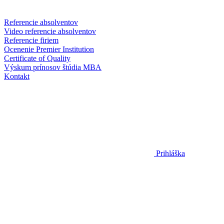
Referencie absolventov
Video referencie absolventov
Referencie firiem
Ocenenie Premier Institution
Certificate of Quality
Výskum prínosov štúdia MBA
Kontakt
Prihláška