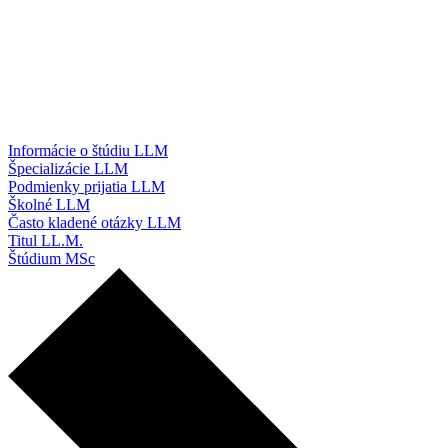
Informácie o štúdiu LLM
Špecializácie LLM
Podmienky prijatia LLM
Školné LLM
Často kladené otázky LLM
Titul LL.M.
Štúdium MSc