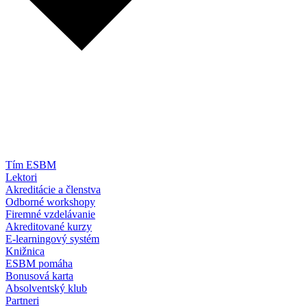
Tím ESBM
Lektori
Akreditácie a členstva
Odborné workshopy
Firemné vzdelávanie
Akreditované kurzy
E-learningový systém
Knižnica
ESBM pomáha
Bonusová karta
Absolventský klub
Partneri