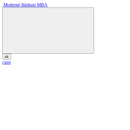
Moderné štúdium MBA
sk
cz
en