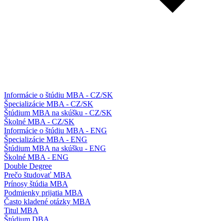
Informácie o štúdiu MBA - CZ/SK
Špecializácie MBA - CZ/SK
Štúdium MBA na skúšku - CZ/SK
Školné MBA - CZ/SK
Informácie o štúdiu MBA - ENG
Špecializácie MBA - ENG
Štúdium MBA na skúšku - ENG
Školné MBA - ENG
Double Degree
Prečo študovať MBA
Prínosy štúdia MBA
Podmienky prijatia MBA
Často kladené otázky MBA
Titul MBA
Štúdium DBA