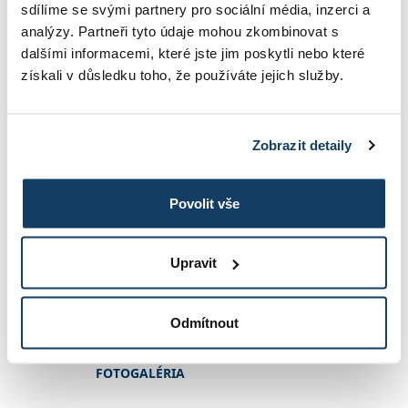
PODMIENKY PRIJATIA
sdílíme se svými partnery pro sociální média, inzerci a
analýzy. Partneři tyto údaje mohou zkombinovat s
dalšími informacemi, které jste jim poskytli nebo které
získali v důsledku toho, že používáte jejich služby.
REFERENCIE
Zobrazit detaily
KONTAKT
Povolit vše
INFORMÁCIE O ŠTÚDIU
Upravit
ŠKOLNÉ
Odmítnout
FOTOGALÉRIA