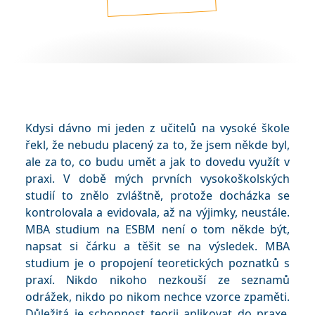
Kdysi dávno mi jeden z učitelů na vysoké škole
řekl, že nebudu placený za to, že jsem někde byl,
ale za to, co budu umět a jak to dovedu využít v
praxi. V době mých prvních vysokoškolských
studií to znělo zvláštně, protože docházka se
kontrolovala a evidovala, až na výjimky, neustále.
MBA studium na ESBM není o tom někde být,
napsat si čárku a těšit se na výsledek. MBA
studium je o propojení teoretických poznatků s
praxí. Nikdo nikoho nezkouší ze seznamů
odrážek, nikdo po nikom nechce vzorce zpaměti.
Důležitá je schopnost teorii aplikovat do praxe.