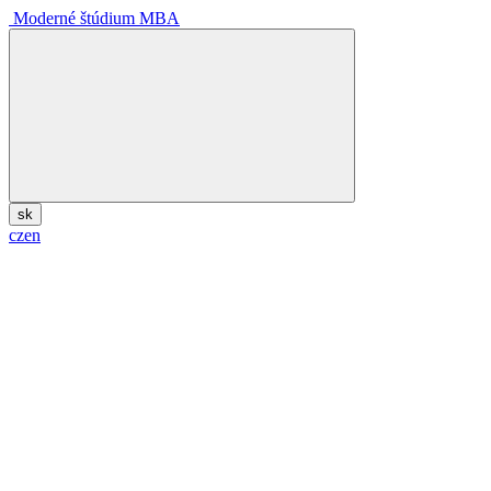
Moderné štúdium MBA
sk
cz
en