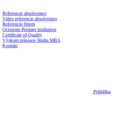
Referencie absolventov
Video referencie absolventov
Referencie firiem
Ocenenie Premier Institution
Certificate of Quality
Výskum prínosov štúdia MBA
Kontakt
Prihláška