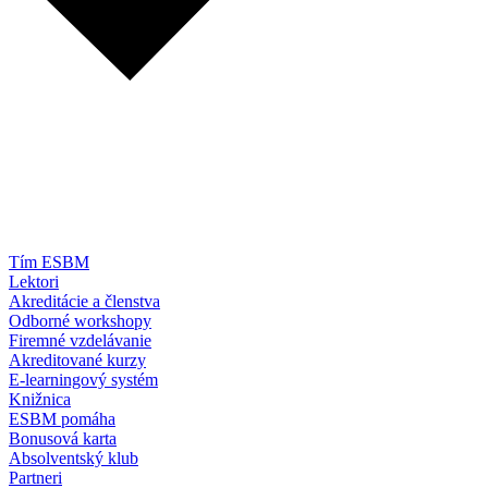
Tím ESBM
Lektori
Akreditácie a členstva
Odborné workshopy
Firemné vzdelávanie
Akreditované kurzy
E-learningový systém
Knižnica
ESBM pomáha
Bonusová karta
Absolventský klub
Partneri