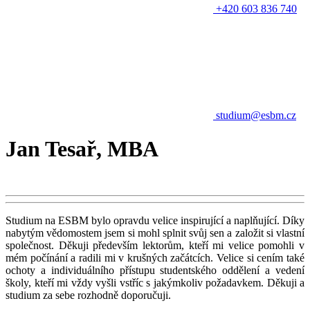
+420 603 836 740
studium@esbm.cz
Jan Tesař, MBA
Studium na ESBM bylo opravdu velice inspirující a naplňující. Díky
nabytým vědomostem jsem si mohl splnit svůj sen a založit si vlastní
společnost. Děkuji především lektorům, kteří mi velice pomohli v
mém počínání a radili mi v krušných začátcích. Velice si cením také
ochoty a individuálního přístupu studentského oddělení a vedení
školy, kteří mi vždy vyšli vstříc s jakýmkoliv požadavkem. Děkuji a
studium za sebe rozhodně doporučuji.