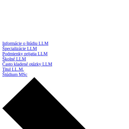
Informácie o štúdiu LLM
Špecializácie LLM
Podmienky prijatia LLM
Školné LLM
Často kladené otázky LLM
Titul LL.M.
Štúdium MSc