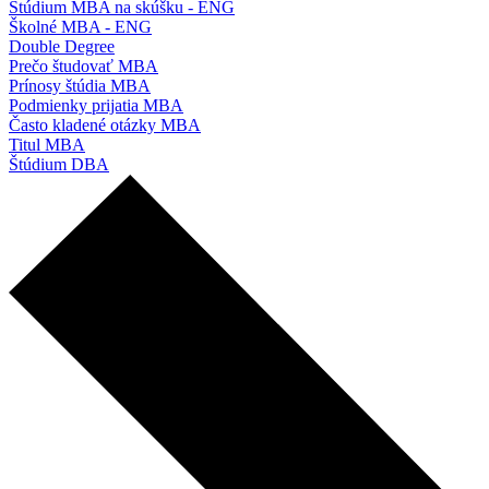
Štúdium MBA na skúšku - ENG
Školné MBA - ENG
Double Degree
Prečo študovať MBA
Prínosy štúdia MBA
Podmienky prijatia MBA
Často kladené otázky MBA
Titul MBA
Štúdium DBA