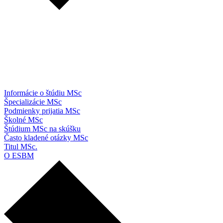
Informácie o štúdiu MSc
Špecializácie MSc
Podmienky prijatia MSc
Školné MSc
Štúdium MSc na skúšku
Často kladené otázky MSc
Titul MSc.
O ESBM