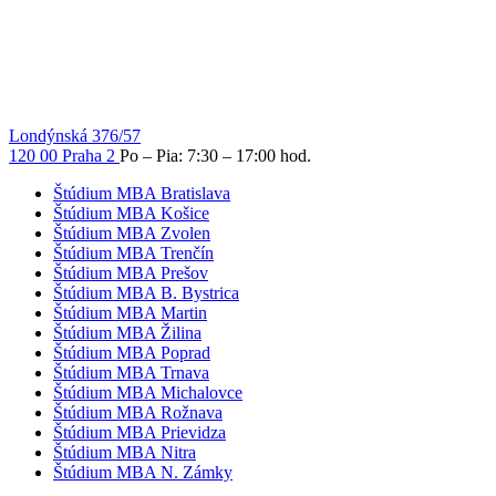
Londýnská 376/57
120 00 Praha 2
Po – Pia: 7:30 – 17:00 hod.
Štúdium MBA Bratislava
Štúdium MBA Košice
Štúdium MBA Zvolen
Štúdium MBA Trenčín
Štúdium MBA Prešov
Štúdium MBA B. Bystrica
Štúdium MBA Martin
Štúdium MBA Žilina
Štúdium MBA Poprad
Štúdium MBA Trnava
Štúdium MBA Michalovce
Štúdium MBA Rožnava
Štúdium MBA Prievidza
Štúdium MBA Nitra
Štúdium MBA N. Zámky