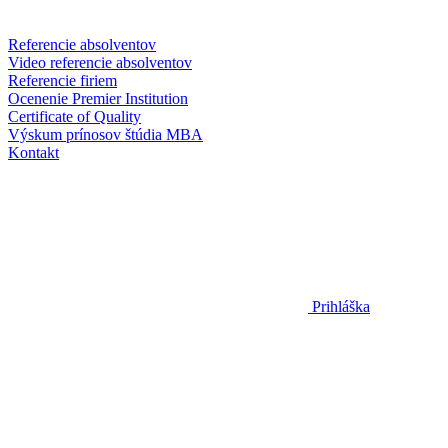
Referencie absolventov
Video referencie absolventov
Referencie firiem
Ocenenie Premier Institution
Certificate of Quality
Výskum prínosov štúdia MBA
Kontakt
Prihláška