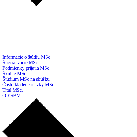
Informácie o štúdiu MSc
Špecializácie MSc
Podmienky prijatia MSc
Školné MSc
Štúdium MSc na skúšku
Často kladené otázky MSc
Titul MSc.
O ESBM