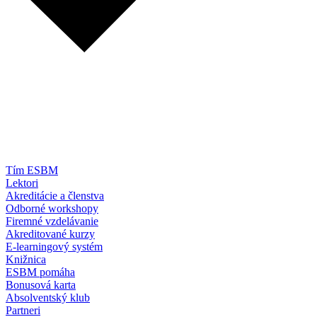
Tím ESBM
Lektori
Akreditácie a členstva
Odborné workshopy
Firemné vzdelávanie
Akreditované kurzy
E-learningový systém
Knižnica
ESBM pomáha
Bonusová karta
Absolventský klub
Partneri