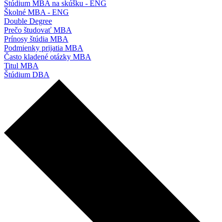
Štúdium MBA na skúšku - ENG
Školné MBA - ENG
Double Degree
Prečo študovať MBA
Prínosy štúdia MBA
Podmienky prijatia MBA
Často kladené otázky MBA
Titul MBA
Štúdium DBA