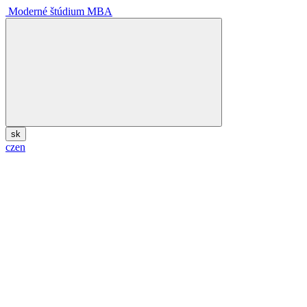
Moderné štúdium MBA
sk
cz
en