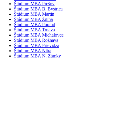
Štúdium MBA Prešov
Štúdium MBA B. Bystrica
Štúdium MBA Martin
Štúdium MBA Žilina
Štúdium MBA Poprad
Štúdium MBA Trnava
Štúdium MBA Michalovce
Štúdium MBA Rožnava
Štúdium MBA Prievidza
Štúdium MBA Nitra
Štúdium MBA N. Zámky