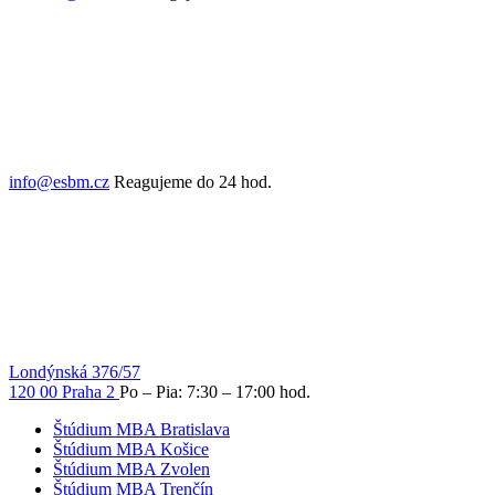
info@esbm.cz
Reagujeme do 24 hod.
Londýnská 376/57
120 00 Praha 2
Po – Pia: 7:30 – 17:00 hod.
Štúdium MBA Bratislava
Štúdium MBA Košice
Štúdium MBA Zvolen
Štúdium MBA Trenčín