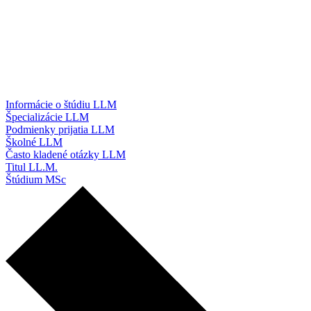
Informácie o štúdiu LLM
Špecializácie LLM
Podmienky prijatia LLM
Školné LLM
Často kladené otázky LLM
Titul LL.M.
Štúdium MSc