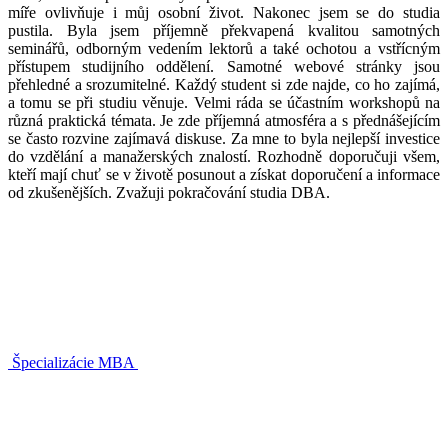
míře ovlivňuje i můj osobní život. Nakonec jsem se do studia
pustila. Byla jsem příjemně překvapená kvalitou samotných
seminářů, odborným vedením lektorů a také ochotou a vstřícným
přístupem studijního oddělení. Samotné webové stránky jsou
přehledné a srozumitelné. Každý student si zde najde, co ho zajímá,
a tomu se při studiu věnuje. Velmi ráda se účastním workshopů na
různá praktická témata. Je zde příjemná atmosféra a s přednášejícím
se často rozvine zajímavá diskuse. Za mne to byla nejlepší investice
do vzdělání a manažerských znalostí. Rozhodně doporučuji všem,
kteří mají chuť se v životě posunout a získat doporučení a informace
od zkušenějších. Zvažuji pokračování studia DBA.
Špecializácie MBA