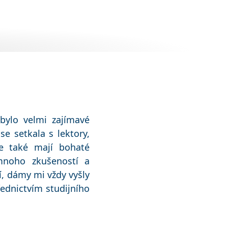
ylo velmi zajímavé
e setkala s lektory,
le také mají bohaté
mnoho zkušeností a
í, dámy mi vždy vyšly
řednictvím studijního