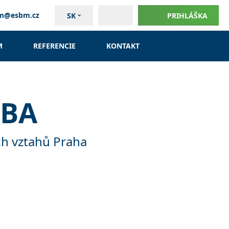
um@esbm.cz
SK
PRIHLÁŠKA
M
REFERENCIE
KONTAKT
MBA
ch vztahů Praha