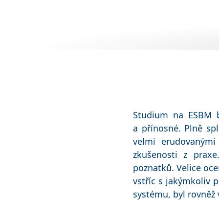
Studium na ESBM b
a přínosné. Plně sp
velmi erudovanými 
zkušenosti z prax
poznatků. Velice oce
vstříc s jakýmkoliv 
systému, byl rovněž v