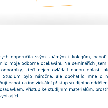
ych doporučila svým známým i kolegům, neboť b
lnilo moje odborné očekávání. Na seminářích jsem s
odborníky, kteří nejen ovládají danou oblast, a
e. Studium bylo náročné, ale obohatilo mne o 
ňuji ochotu a individuální přístup studijního oddělen
požadavkem. Přístup ke studijním materiálům, prost
ynikající.