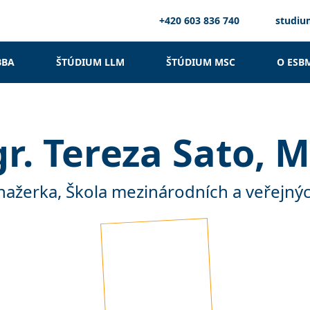
+420 603 836 740
studi
BBA
ŠTÚDIUM LLM
ŠTÚDIUM MSC
O ESB
r. Tereza Sato, 
ažerka, Škola mezinárodních a veřejný