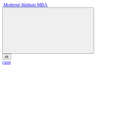
Moderné štúdium MBA
sk
cz
en