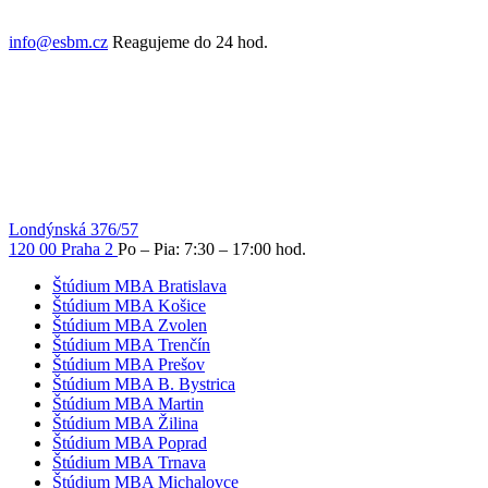
info@esbm.cz
Reagujeme do 24 hod.
Londýnská 376/57
120 00 Praha 2
Po – Pia: 7:30 – 17:00 hod.
Štúdium MBA Bratislava
Štúdium MBA Košice
Štúdium MBA Zvolen
Štúdium MBA Trenčín
Štúdium MBA Prešov
Štúdium MBA B. Bystrica
Štúdium MBA Martin
Štúdium MBA Žilina
Štúdium MBA Poprad
Štúdium MBA Trnava
Štúdium MBA Michalovce