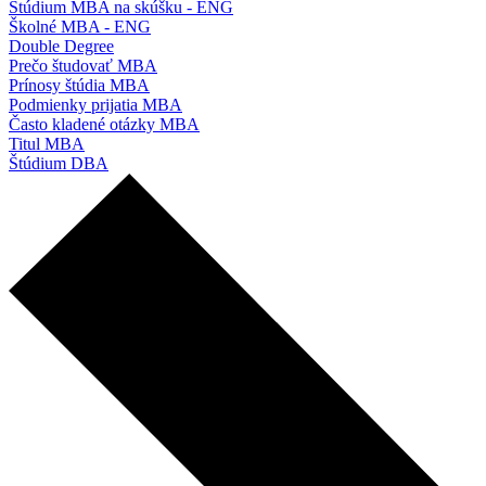
Štúdium MBA na skúšku - ENG
Školné MBA - ENG
Double Degree
Prečo študovať MBA
Prínosy štúdia MBA
Podmienky prijatia MBA
Často kladené otázky MBA
Titul MBA
Štúdium DBA