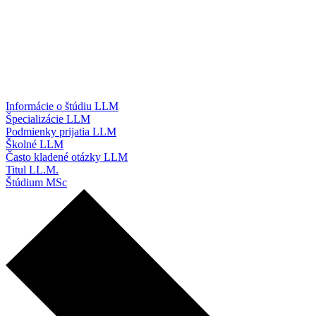
Informácie o štúdiu LLM
Špecializácie LLM
Podmienky prijatia LLM
Školné LLM
Často kladené otázky LLM
Titul LL.M.
Štúdium MSc