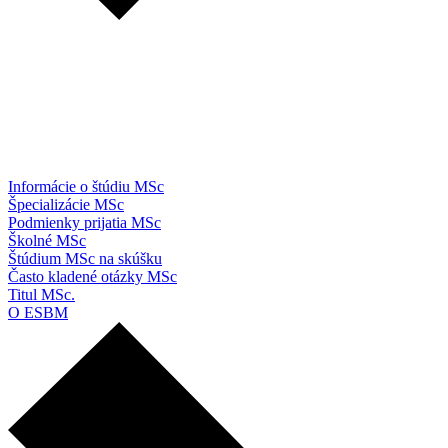
Informácie o štúdiu MSc
Špecializácie MSc
Podmienky prijatia MSc
Školné MSc
Štúdium MSc na skúšku
Často kladené otázky MSc
Titul MSc.
O ESBM