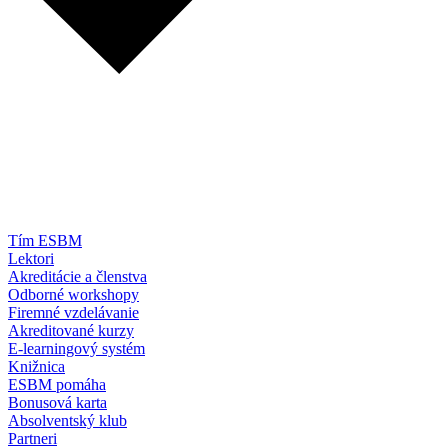
Tím ESBM
Lektori
Akreditácie a členstva
Odborné workshopy
Firemné vzdelávanie
Akreditované kurzy
E-learningový systém
Knižnica
ESBM pomáha
Bonusová karta
Absolventský klub
Partneri