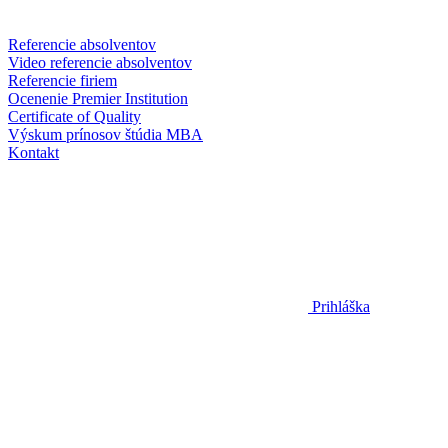
Referencie absolventov
Video referencie absolventov
Referencie firiem
Ocenenie Premier Institution
Certificate of Quality
Výskum prínosov štúdia MBA
Kontakt
Prihláška