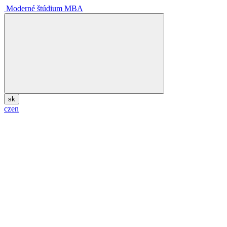
Moderné štúdium MBA
sk
cz
en