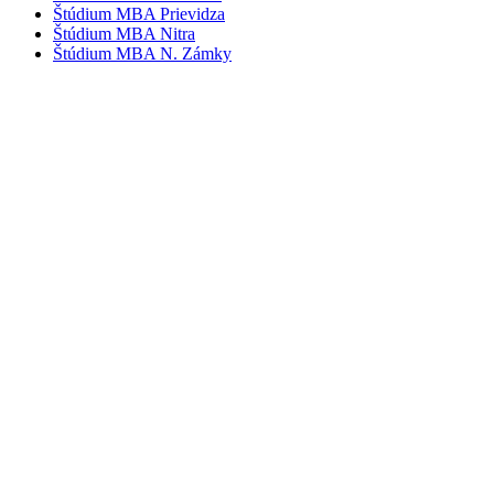
Štúdium MBA Prievidza
Štúdium MBA Nitra
Štúdium MBA N. Zámky