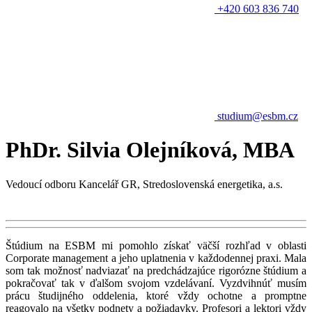
+420 603 836 740
studium@esbm.cz
PhDr. Silvia Olejníková, MBA
Vedoucí odboru Kancelář GR, Stredoslovenská energetika, a.s.
Štúdium na ESBM mi pomohlo získať väčší rozhľad v oblasti
Corporate management a jeho uplatnenia v každodennej praxi. Mala
som tak možnosť nadviazať na predchádzajúce rigorózne štúdium a
pokračovať tak v ďalšom svojom vzdelávaní. Vyzdvihnúť musím
prácu študijného oddelenia, ktoré vždy ochotne a promptne
reagovalo na všetky podnety a požiadavky. Profesori a lektori vždy