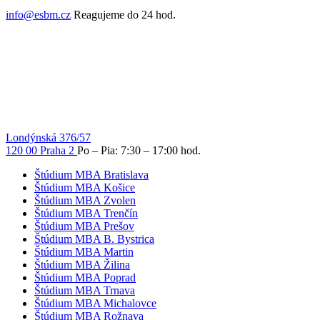
info@esbm.cz
Reagujeme do 24 hod.
Londýnská 376/57
120 00 Praha 2
Po – Pia: 7:30 – 17:00 hod.
Štúdium MBA Bratislava
Štúdium MBA Košice
Štúdium MBA Zvolen
Štúdium MBA Trenčín
Štúdium MBA Prešov
Štúdium MBA B. Bystrica
Štúdium MBA Martin
Štúdium MBA Žilina
Štúdium MBA Poprad
Štúdium MBA Trnava
Štúdium MBA Michalovce
Štúdium MBA Rožnava