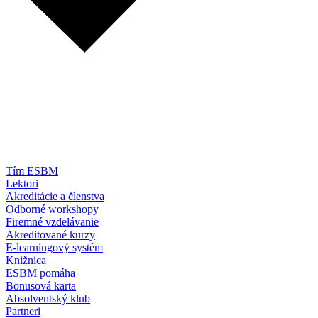
Tím ESBM
Lektori
Akreditácie a členstva
Odborné workshopy
Firemné vzdelávanie
Akreditované kurzy
E-learningový systém
Knižnica
ESBM pomáha
Bonusová karta
Absolventský klub
Partneri