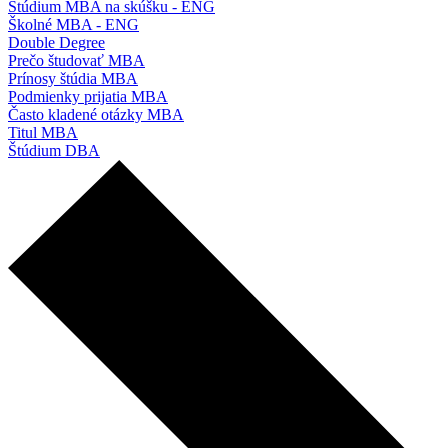
Štúdium MBA na skúšku - ENG
Školné MBA - ENG
Double Degree
Prečo študovať MBA
Prínosy štúdia MBA
Podmienky prijatia MBA
Často kladené otázky MBA
Titul MBA
Štúdium DBA