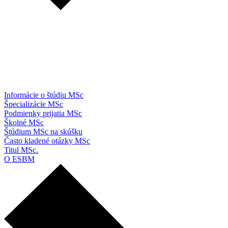
Informácie o štúdiu MSc
Špecializácie MSc
Podmienky prijatia MSc
Školné MSc
Štúdium MSc na skúšku
Často kladené otázky MSc
Titul MSc.
O ESBM