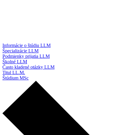
Informácie o štúdiu LLM
Špecializácie LLM
Podmienky prijatia LLM
Školné LLM
Často kladené otázky LLM
Titul LL.M.
Štúdium MSc