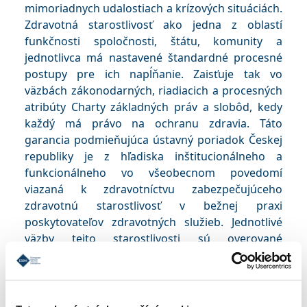
mimoriadnych udalostiach a krízových situáciách.
Zdravotná starostlivosť ako jedna z oblastí
funkčnosti spoločnosti, štátu, komunity a
jednotlivca má nastavené štandardné procesné
postupy pre ich napĺňanie. Zaisťuje tak vo
väzbách zákonodarných, riadiacich a procesných
atribúty Charty základných práv a slobôd, kedy
každý má právo na ochranu zdravia. Táto
garancia podmieňujúca ústavný poriadok Českej
republiky je z hľadiska inštitucionálneho a
funkcionálneho vo všeobecnom povedomí
viazaná k zdravotníctvu zabezpečujúceho
zdravotnú starostlivosť v bežnej praxi
poskytovateľov zdravotných služieb. Jednotlivé
väzby tejto starostlivosti sú overované
každodennou činnosťou zdravotníkov v
nastavenom systéme prednemocničnej a
následnej nemocničnej starostlivosti.