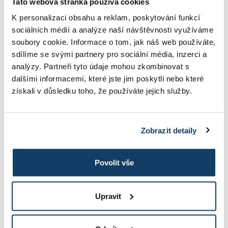
Tato webová stránka používá cookies
Legislatívna opora v oblasti
K personalizaci obsahu a reklam, poskytování funkcí
zdravotníctva a grantového
sociálních médií a analýze naší návštěvnosti využíváme
riadenia
soubory cookie. Informace o tom, jak náš web používáte,
sdílíme se svými partnery pro sociální média, inzerci a
Sylabus
analýzy. Partneři tyto údaje mohou zkombinovat s
dalšími informacemi, které jste jim poskytli nebo které
Legislatívna opora poskytovania zdravotných
získali v důsledku toho, že používáte jejich služby.
služieb a dobrá znalosť procesov grantových
konaní je neoddeliteľnou súčasťou manažérov na
pozíciách stredného a vrcholového manažmentu
Zobrazit detaily
všetkých poskytovateľov zdravotných a
sociálnych služieb. Ide o kľúčovú zručnosť, ktorá
umožňuje dobrú orientáciu a umenie reakcie na
Povolit vše
aktuálne podnety a výzvy. Cieľom modulu je
poskytnú poslucháčovi zoznámenie sa s
legislatívnou oporou pri poskytovaní zdravotnej
Upravit
starostlivosti a základnej orientácii v oblasti
grantového riadenia.