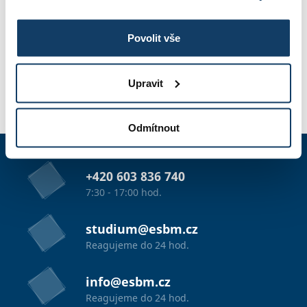
Povolit vše
FOTOGALÉRIA
Upravit
PRIHLÁŠKA
Odmítnout
+420 603 836 740
7:30 - 17:00 hod.
studium@esbm.cz
Reagujeme do 24 hod.
info@esbm.cz
Reagujeme do 24 hod.