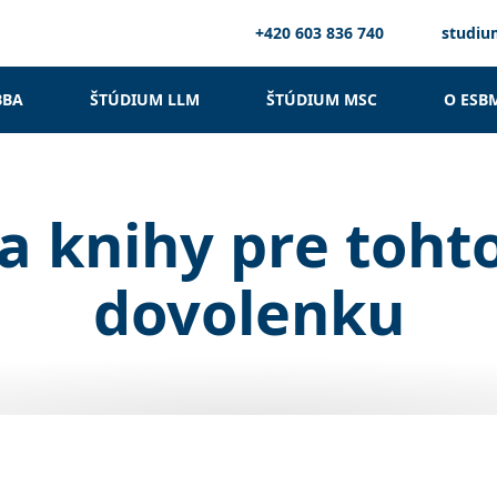
+420 603 836 740
studi
BBA
ŠTÚDIUM LLM
ŠTÚDIUM MSC
O ESB
na knihy pre toht
dovolenku