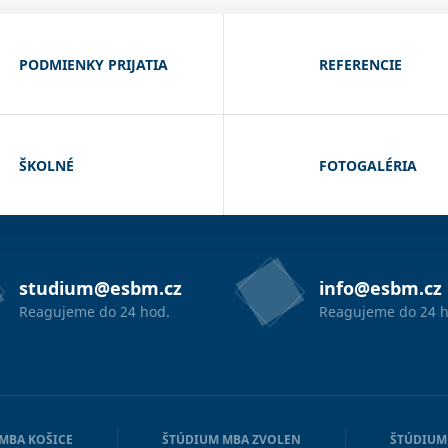
PODMIENKY PRIJATIA
REFERENCIE
ŠKOLNÉ
FOTOGALÉRIA
studium@esbm.cz
info@esbm.cz
Reagujeme do 24 hod.
Reagujeme do 24 h
MBA KOŠICE
ŠTÚDIUM MBA ZVOLEN
ŠTÚDIUM