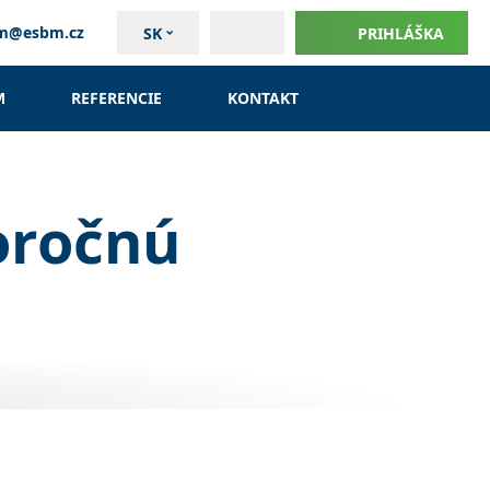
um@esbm.cz
SK
PRIHLÁŠKA
M
REFERENCIE
KONTAKT
oročnú