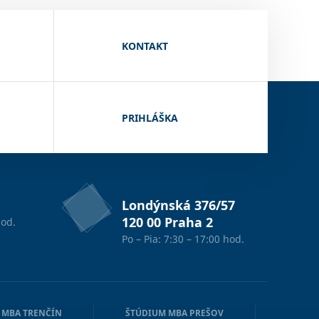
KONTAKT
PRIHLÁŠKA
Londýnská 376/57
120 00 Praha 2
od.
Po – Pia: 7:30 – 17:00 hod.
 MBA TRENČÍN
ŠTÚDIUM MBA PREŠOV