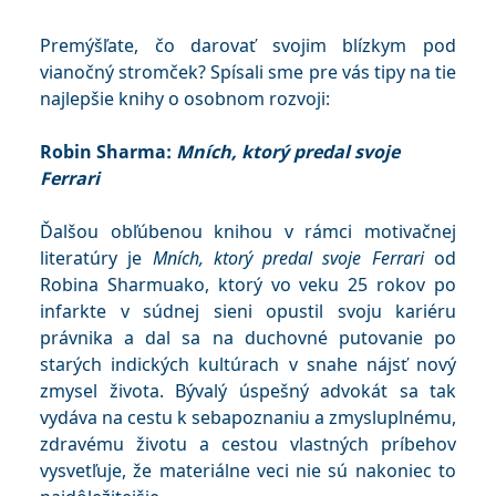
Premýšľate, čo darovať svojim blízkym pod
vianočný stromček? Spísali sme pre vás tipy na tie
najlepšie knihy o osobnom rozvoji:
Robin Sharma:
Mních, ktorý predal svoje
Ferrari
Ďalšou obľúbenou knihou v rámci motivačnej
literatúry je
Mních, ktorý predal svoje Ferrari
od
Robina Sharmuako, ktorý vo veku 25 rokov po
infarkte v súdnej sieni opustil svoju kariéru
právnika a dal sa na duchovné putovanie po
starých indických kultúrach v snahe nájsť nový
zmysel života. Bývalý úspešný advokát sa tak
vydáva na cestu k sebapoznaniu a zmysluplnému,
zdravému životu a cestou vlastných príbehov
vysvetľuje, že materiálne veci nie sú nakoniec to