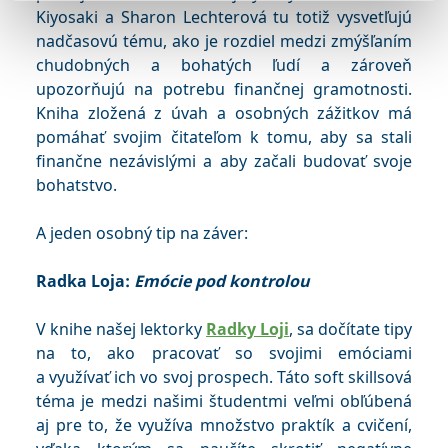
Kiyosaki a Sharon Lechterová tu totiž vysvetľujú
nadčasovú tému, ako je rozdiel medzi zmýšľaním
chudobných a bohatých ľudí a zároveň
upozorňujú na potrebu finančnej gramotnosti.
Kniha zložená z úvah a osobných zážitkov má
pomáhať svojim čitateľom k tomu, aby sa stali
finančne nezávislými a aby začali budovať svoje
bohatstvo.
A jeden osobný tip na záver:
Radka Loja:
Emócie pod kontrolou
V knihe našej lektorky
Radky Loji
, sa dočítate tipy
na to, ako pracovať so svojimi emóciami
a využívať ich vo svoj prospech. Táto soft skillsová
téma je medzi našimi študentmi veľmi obľúbená
aj pre to, že využíva množstvo praktík a cvičení,