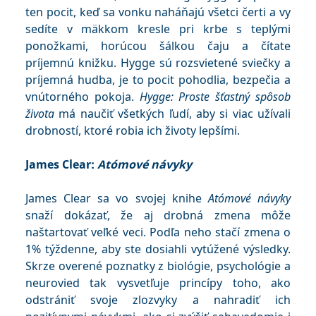
ten pocit, keď sa vonku naháňajú všetci čerti a vy
sedíte v mäkkom kresle pri krbe s teplými
ponožkami, horúcou šálkou čaju a čítate
príjemnú knižku. Hygge sú rozsvietené sviečky a
príjemná hudba, je to pocit pohodlia, bezpečia a
vnútorného pokoja.
Hygge: Proste šťastný spôsob
života
má naučiť všetkých ľudí, aby si viac užívali
drobností, ktoré robia ich životy lepšími.
James Clear:
Atómové návyky
James Clear sa vo svojej knihe
Atómové návyky
snaží dokázať, že aj drobná zmena môže
naštartovať veľké veci. Podľa neho stačí zmena o
1% týždenne, aby ste dosiahli vytúžené výsledky.
Skrze overené poznatky z biológie, psychológie a
neurovied tak vysvetľuje princípy toho, ako
odstrániť svoje zlozvyky a nahradiť ich