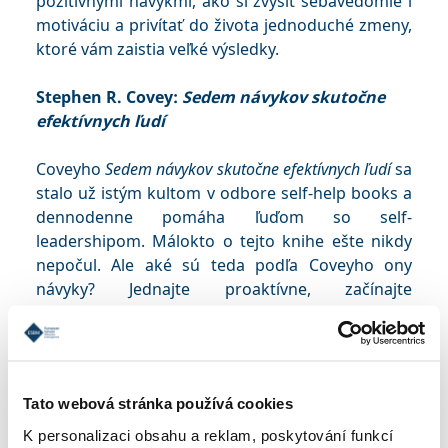
pozitívnymi návykmi, ako si zvýšiť sebavedomie i
motiváciu a privítať do života jednoduché zmeny,
ktoré vám zaistia veľké výsledky.
Stephen R. Covey:
Sedem návykov skutočne
efektívnych ľudí
Coveyho
Sedem návykov skutočne efektívnych ľudí
sa
stalo už istým kultom v odbore self-help books a
dennodenne pomáha ľuďom so self-
leadershipom. Málokto o tejto knihe ešte nikdy
nepočul. Ale aké sú teda podľa Coveyho ony
návyky? Jednajte proaktívne, začínajte
s myšlienkou na koniec, to najdôležitejšie dávajte
na prvé miesto, myslite spôsobom výhra – výhra,
najskôr sa snažte pochopiť, potom byť
pochopení, vytvárajte synergiu a ostrite pílu.
Tato webová stránka používá cookies
Vysvetlenie týchto princípov nájdete v knihe.
K personalizaci obsahu a reklam, poskytování funkcí