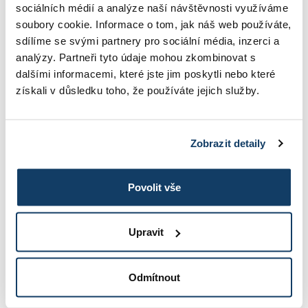
Timothy Ferris:
Nástroje titánov
sociálních médií a analýze naší návštěvnosti využíváme
soubory cookie. Informace o tom, jak náš web používáte,
Medzi knihami o úspechu vynikajú
Nástroje titánov
sdílíme se svými partnery pro sociální média, inzerci a
od Timothyho Ferrisa, autora bestselleru
analýzy. Partneři tyto údaje mohou zkombinovat s
Štvorhodinový pracovný týždeň
. Kniha s podtitulom
dalšími informacemi, které jste jim poskytli nebo které
Návyky a taktiky výnimočných osobností,
získali v důsledku toho, že používáte jejich služby.
miliardárov a svetových ikon si kladie za cieľ
štúdium osobností, ktoré sa radia medzi svetové
špičky, a to od hollywoodskych hercov, cez
Zobrazit detaily
olympijské až po legendy zo Silicon Valley.
Z rozhovorov s nimi potom vytiahol niekoľko
praktických rád, aplikovateľných pre každého, kto
Povolit vše
chce dosiahnuť úspech.
Upravit
Robert Kiyosaki a Sharon Lechter:
Bohatý otec,
chudobný otec
Odmítnout
Svetový bestseller z roku 1997 stále trhá rekordy
predaja v rámci finančnej výučby. Autori Robert