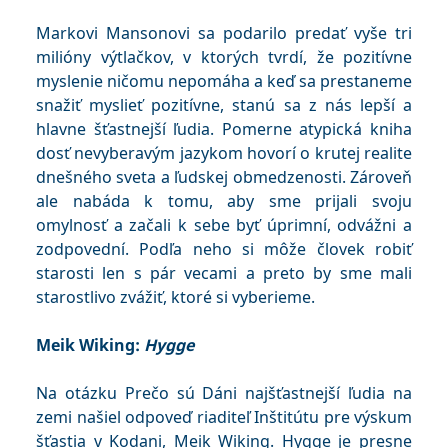
Markovi Mansonovi sa podarilo predať vyše tri
milióny výtlačkov, v ktorých tvrdí, že pozitívne
myslenie ničomu nepomáha a keď sa prestaneme
snažiť myslieť pozitívne, stanú sa z nás lepší a
hlavne šťastnejší ľudia. Pomerne atypická kniha
dosť nevyberavým jazykom hovorí o krutej realite
dnešného sveta a ľudskej obmedzenosti. Zároveň
ale nabáda k tomu, aby sme prijali svoju
omylnosť a začali k sebe byť úprimní, odvážni a
zodpovední. Podľa neho si môže človek robiť
starosti len s pár vecami a preto by sme mali
starostlivo zvážiť, ktoré si vyberieme.
Meik Wiking:
Hygge
Na otázku Prečo sú Dáni najšťastnejší ľudia na
zemi našiel odpoveď riaditeľ Inštitútu pre výskum
šťastia v Kodani, Meik Wiking. Hygge je presne