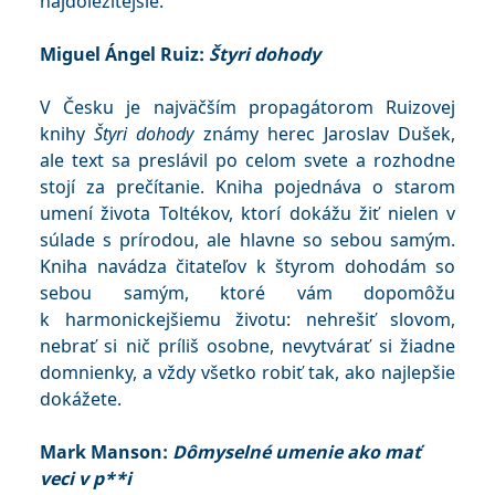
najdôležitejšie.
Miguel Ángel Ruiz:
Štyri dohody
V Česku je najväčším propagátorom Ruizovej
knihy
Štyri dohody
známy herec Jaroslav Dušek,
ale text sa preslávil po celom svete a rozhodne
stojí za prečítanie. Kniha pojednáva o starom
umení života Toltékov, ktorí dokážu žiť nielen v
súlade s prírodou, ale hlavne so sebou samým.
Kniha navádza čitateľov k štyrom dohodám so
sebou samým, ktoré vám dopomôžu
k harmonickejšiemu životu: nehrešiť slovom,
nebrať si nič príliš osobne, nevytvárať si žiadne
domnienky, a vždy všetko robiť tak, ako najlepšie
dokážete.
Mark Manson:
Dômyselné umenie ako mať
veci v p**i