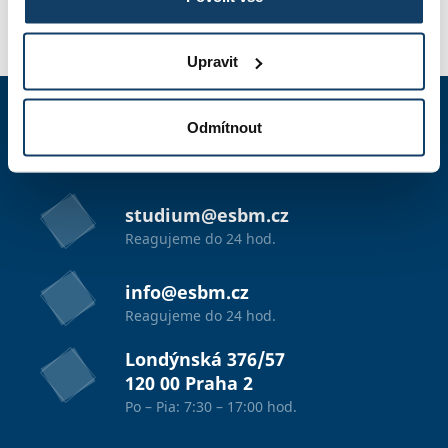
PRIHLÁŠKA
Upravit
Odmítnout
+420 603 836 740
7:30 - 17:00 hod.
studium@esbm.cz
Reagujeme do 24 hod.
info@esbm.cz
Reagujeme do 24 hod.
Londýnská 376/57
120 00 Praha 2
Po – Pia: 7:30 – 17:00 hod.