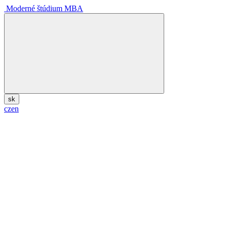
Moderné štúdium MBA
sk
cz
en