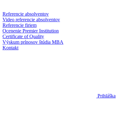
Referencie absolventov
Video referencie absolventov
Referencie firiem
Ocenenie Premier Institution
Certificate of Quality
Výskum prínosov štúdia MBA
Kontakt
Prihláška