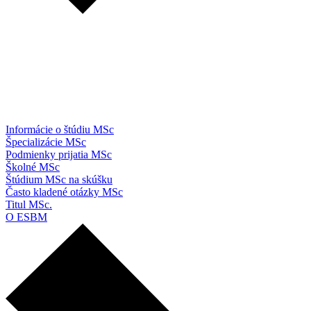
Informácie o štúdiu MSc
Špecializácie MSc
Podmienky prijatia MSc
Školné MSc
Štúdium MSc na skúšku
Často kladené otázky MSc
Titul MSc.
O ESBM