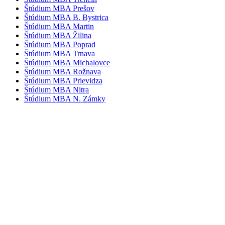
Štúdium MBA Prešov
Štúdium MBA B. Bystrica
Štúdium MBA Martin
Štúdium MBA Žilina
Štúdium MBA Poprad
Štúdium MBA Trnava
Štúdium MBA Michalovce
Štúdium MBA Rožnava
Štúdium MBA Prievidza
Štúdium MBA Nitra
Štúdium MBA N. Zámky