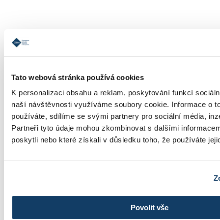
Informácie o štúdiu
Tato webová stránka používá cookies
K personalizaci obsahu a reklam, poskytování funkcí sociáln
naší návštěvnosti využíváme soubory cookie. Informace o t
používáte, sdílíme se svými partnery pro sociální média, inz
Školné
Partneři tyto údaje mohou zkombinovat s dalšími informacemi
poskytli nebo které získali v důsledku toho, že používáte jeji
Z
Fotogaléria
Povolit vše