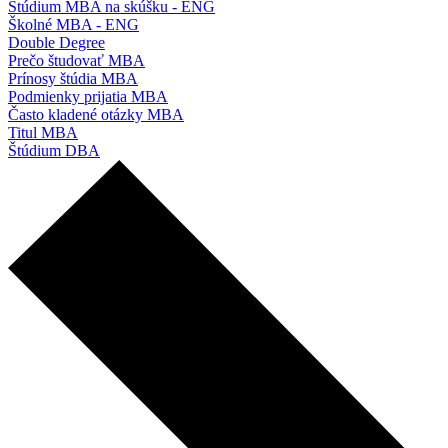
Štúdium MBA na skúšku - ENG
Školné MBA - ENG
Double Degree
Prečo študovať MBA
Prínosy štúdia MBA
Podmienky prijatia MBA
Často kladené otázky MBA
Titul MBA
Štúdium DBA