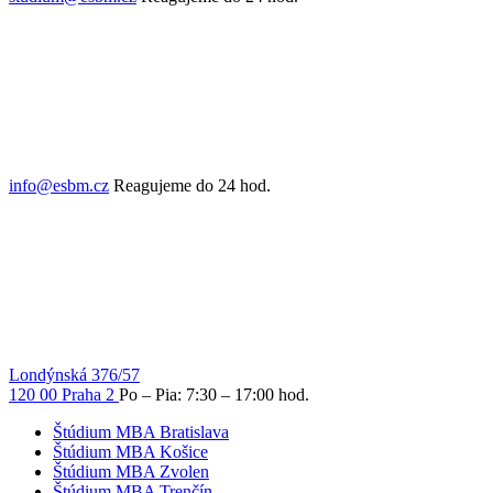
info@esbm.cz
Reagujeme do 24 hod.
Londýnská 376/57
120 00 Praha 2
Po – Pia: 7:30 – 17:00 hod.
Štúdium MBA Bratislava
Štúdium MBA Košice
Štúdium MBA Zvolen
Štúdium MBA Trenčín