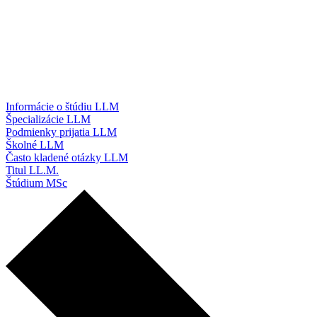
Informácie o štúdiu LLM
Špecializácie LLM
Podmienky prijatia LLM
Školné LLM
Často kladené otázky LLM
Titul LL.M.
Štúdium MSc