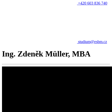
+420 603 836 740
studium@esbm.cz
Ing. Zdeněk Müller, MBA