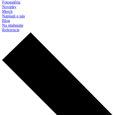
Fotogaléria
Novinky
Merch
Napísali o nás
Blog
Na stiahnutie
Referencie