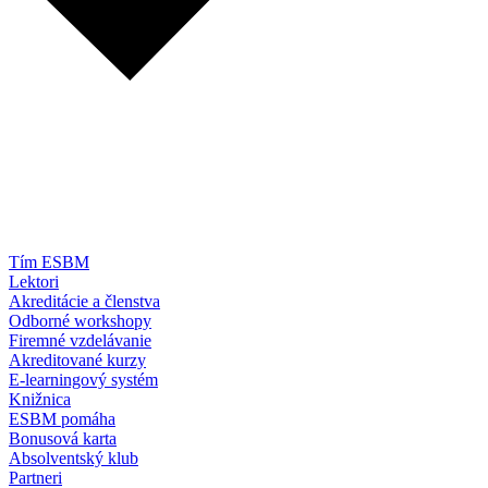
Tím ESBM
Lektori
Akreditácie a členstva
Odborné workshopy
Firemné vzdelávanie
Akreditované kurzy
E-learningový systém
Knižnica
ESBM pomáha
Bonusová karta
Absolventský klub
Partneri