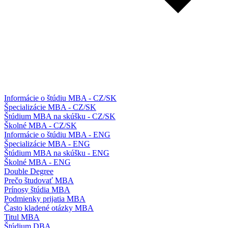
Informácie o štúdiu MBA - CZ/SK
Špecializácie MBA - CZ/SK
Štúdium MBA na skúšku - CZ/SK
Školné MBA - CZ/SK
Informácie o štúdiu MBA - ENG
Špecializácie MBA - ENG
Štúdium MBA na skúšku - ENG
Školné MBA - ENG
Double Degree
Prečo študovať MBA
Prínosy štúdia MBA
Podmienky prijatia MBA
Často kladené otázky MBA
Titul MBA
Štúdium DBA