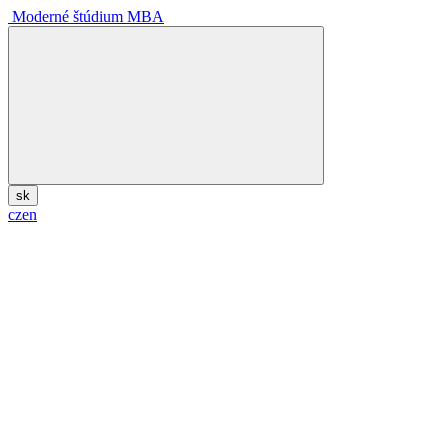
Moderné štúdium MBA
sk
cz
en