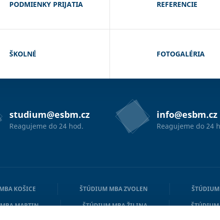
PODMIENKY PRIJATIA
REFERENCIE
ŠKOLNÉ
FOTOGALÉRIA
studium@esbm.cz
info@esbm.cz
Reagujeme do 24 hod.
Reagujeme do 24 h
MBA KOŠICE
ŠTÚDIUM MBA ZVOLEN
ŠTÚDIUM
 MBA MARTIN
ŠTÚDIUM MBA ŽILINA
ŠTÚDIUM