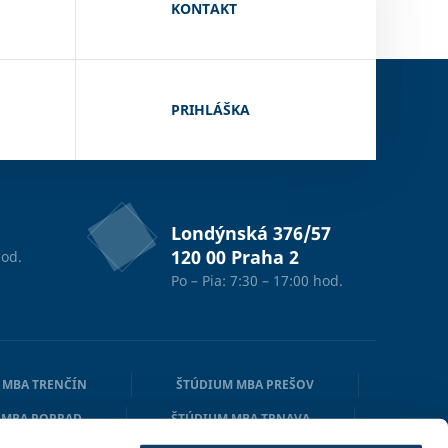
KONTAKT
PRIHLÁŠKA
Londýnská 376/57
120 00 Praha 2
od.
Po – Pia: 7:30 – 17:00 hod.
 MBA TRENČÍN
ŠTÚDIUM MBA PREŠOV
 MBA POPRAD
ŠTÚDIUM MBA TRNAVA