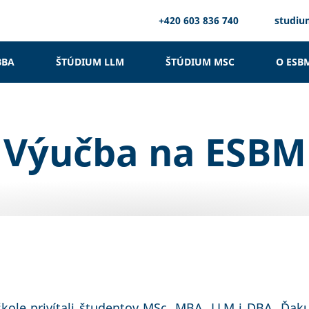
+420 603 836 740
studi
BBA
ŠTÚDIUM LLM
ŠTÚDIUM MSC
O ESB
Výučba na ESBM
kole privítali študentov MSc, MBA, LLM i DBA. Ďaku