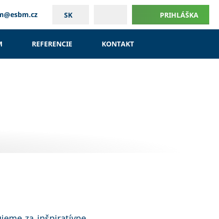
um@esbm.cz
SK
PRIHLÁŠKA
M
REFERENCIE
KONTAKT
jeme za inšpiratívne