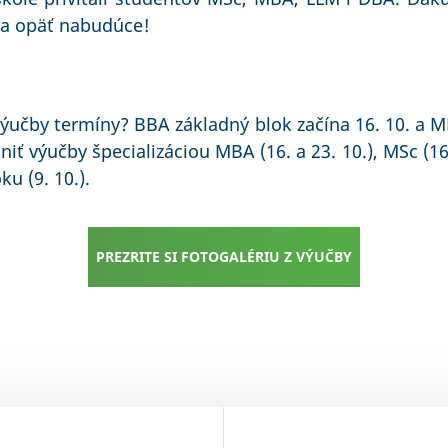
 sa opäť nabudúce!
ýučby termíny? BBA základný blok začína 16. 10. a M
iť výučby špecializáciou MBA (16. a 23. 10.), MSc (16.
ku (9. 10.).
PREZRITE SI FOTOGALÉRIU Z VÝUČBY