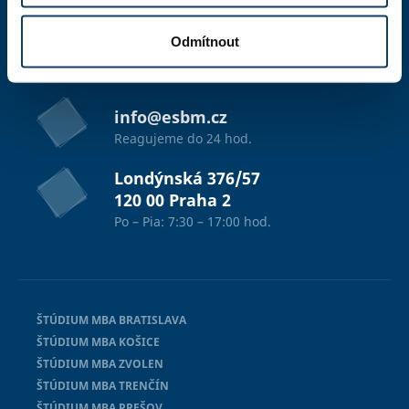
Odmítnout
studium@esbm.cz
Reagujeme do 24 hod.
info@esbm.cz
Reagujeme do 24 hod.
Londýnská 376/57
120 00 Praha 2
Po – Pia: 7:30 – 17:00 hod.
ŠTÚDIUM MBA BRATISLAVA
ŠTÚDIUM MBA KOŠICE
ŠTÚDIUM MBA ZVOLEN
ŠTÚDIUM MBA TRENČÍN
ŠTÚDIUM MBA PREŠOV