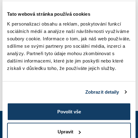
Tato webová stránka používá cookies
INFORMÁCIE O ŠTÚDIU
K personalizaci obsahu a reklam, poskytování funkcí
sociálních médií a analýze naší návštěvnosti využíváme
soubory cookie. Informace o tom, jak náš web používáte,
sdílíme se svými partnery pro sociální média, inzerci a
ŠKOLNÉ
analýzy. Partneři tyto údaje mohou zkombinovat s
dalšími informacemi, které jste jim poskytli nebo které
získali v důsledku toho, že používáte jejich služby.
FOTOGALÉRIA
Zobrazit detaily
PRIHLÁŠKA
Povolit vše
+420 603 836 740
Upravit
7:30 - 17:00 hod.