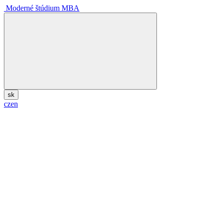
Moderné štúdium MBA
sk
cz
en