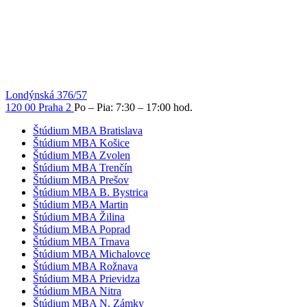
Londýnská 376/57
120 00 Praha 2
Po – Pia: 7:30 – 17:00 hod.
Štúdium MBA Bratislava
Štúdium MBA Košice
Štúdium MBA Zvolen
Štúdium MBA Trenčín
Štúdium MBA Prešov
Štúdium MBA B. Bystrica
Štúdium MBA Martin
Štúdium MBA Žilina
Štúdium MBA Poprad
Štúdium MBA Trnava
Štúdium MBA Michalovce
Štúdium MBA Rožnava
Štúdium MBA Prievidza
Štúdium MBA Nitra
Štúdium MBA N. Zámky