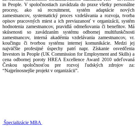
in People. V spoločnostiach zavádzala do praxe všetky personálne
procesy, ako sú recruitment, systém adaptácie nových
zamestnancov, systematický proces vzdelávania a rozvoja, tvorba
opisov pracovných miest a ich previazanosť v organizácii, systém
hodnotenia zamestnancov, pravidlá odmeňovania či benefitov. Má
skúsenosti so zavádzaním systému odbornej multifunkčnosti
zamestnancov, interná akadémia vzdelávania zamestnancov, vr.
koučingu či tvorbou systému internej komunikácie. Medzi jej
najväčšie profesijné úspechy patrí napr. Získanie osvedčenia
Investors in People (UK Commission for Employment and Skills) a
cena odbornej poroty HREA Excellence Award 2010 udeľovaná
Českou spoločnosťou pre rozvoj ľudských zdrojov za:
“Najprínosnejšie projekt v organizácii”.
Špecializácie MBA