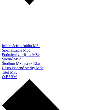
Informácie o štúdiu MSc
Špecializácie MSc
Podmienky prijatia MSc
Školné MSc
Štúdium MSc na skúšku
Často kladené otázky MSc
Titul MSc.
O ESBM