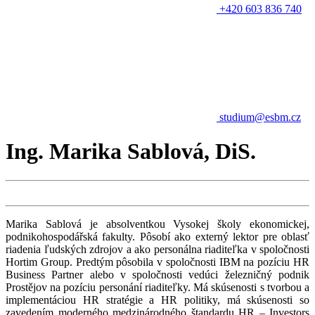
+420 603 836 740
studium@esbm.cz
Ing. Marika Sablová, DiS.
Marika Sablová je absolventkou Vysokej školy ekonomickej,
podnikohospodářská fakulty. Pôsobí ako externý lektor pre oblasť
riadenia ľudských zdrojov a ako personálna riaditeľka v spoločnosti
Hortim Group. Predtým pôsobila v spoločnosti IBM na pozíciu HR
Business Partner alebo v spoločnosti vedúci železničný podnik
Prostějov na pozíciu personání riaditeľky. Má skúsenosti s tvorbou a
implementáciou HR stratégie a HR politiky, má skúsenosti so
zavedením moderného medzinárodného štandardu HR – Investors