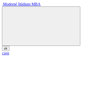
Moderné štúdium MBA
sk
cz
en