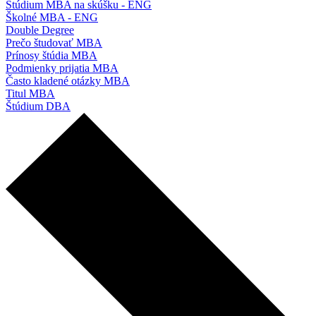
Štúdium MBA na skúšku - ENG
Školné MBA - ENG
Double Degree
Prečo študovať MBA
Prínosy štúdia MBA
Podmienky prijatia MBA
Často kladené otázky MBA
Titul MBA
Štúdium DBA