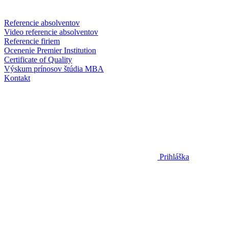
Referencie absolventov
Video referencie absolventov
Referencie firiem
Ocenenie Premier Institution
Certificate of Quality
Výskum prínosov štúdia MBA
Kontakt
Prihláška