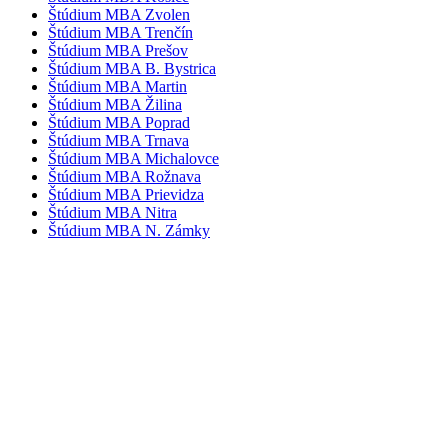
Štúdium MBA Zvolen
Štúdium MBA Trenčín
Štúdium MBA Prešov
Štúdium MBA B. Bystrica
Štúdium MBA Martin
Štúdium MBA Žilina
Štúdium MBA Poprad
Štúdium MBA Trnava
Štúdium MBA Michalovce
Štúdium MBA Rožnava
Štúdium MBA Prievidza
Štúdium MBA Nitra
Štúdium MBA N. Zámky