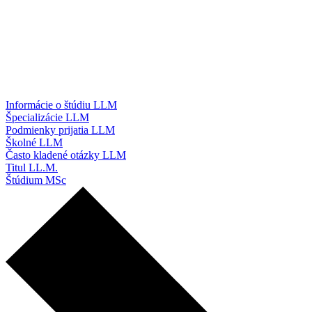
Informácie o štúdiu LLM
Špecializácie LLM
Podmienky prijatia LLM
Školné LLM
Často kladené otázky LLM
Titul LL.M.
Štúdium MSc