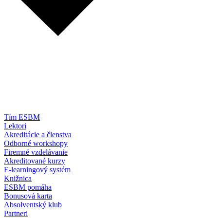
Tím ESBM
Lektori
Akreditácie a členstva
Odborné workshopy
Firemné vzdelávanie
Akreditované kurzy
E-learningový systém
Knižnica
ESBM pomáha
Bonusová karta
Absolventský klub
Partneri