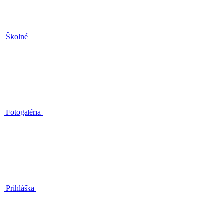
Školné
Fotogaléria
Prihláška