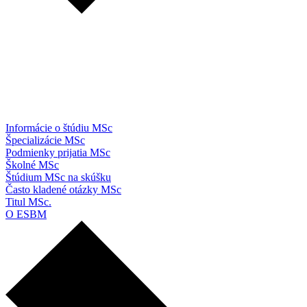
Informácie o štúdiu MSc
Špecializácie MSc
Podmienky prijatia MSc
Školné MSc
Štúdium MSc na skúšku
Často kladené otázky MSc
Titul MSc.
O ESBM