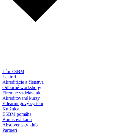
Tím ESBM
Lektori
Akreditácie a členstva
Odborné workshopy
Firemné vzdelávanie
Akreditované kurzy
E-learningový systém
Knižnica
ESBM pomáha
Bonusová karta
Absolventský klub
Partneri