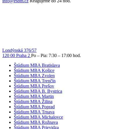
info@esbm.cz
Reagujeme do 24 hod.
Londýnská 376/57
120 00 Praha 2
Po – Pia: 7:30 – 17:00 hod.
Štúdium MBA Bratislava
Štúdium MBA Košice
Štúdium MBA Zvolen
Štúdium MBA Trenčín
Štúdium MBA Prešov
Štúdium MBA B. Bystrica
Štúdium MBA Martin
Štúdium MBA Žilina
Štúdium MBA Poprad
Štúdium MBA Trnava
Štúdium MBA Michalovce
Štúdium MBA Rožnava
Štúdium MBA Prievidza