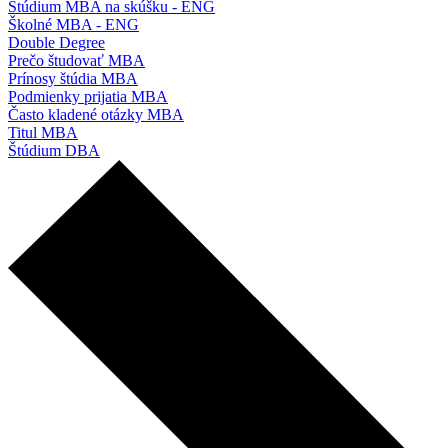
Štúdium MBA na skúšku - ENG
Školné MBA - ENG
Double Degree
Prečo študovať MBA
Prínosy štúdia MBA
Podmienky prijatia MBA
Často kladené otázky MBA
Titul MBA
Štúdium DBA