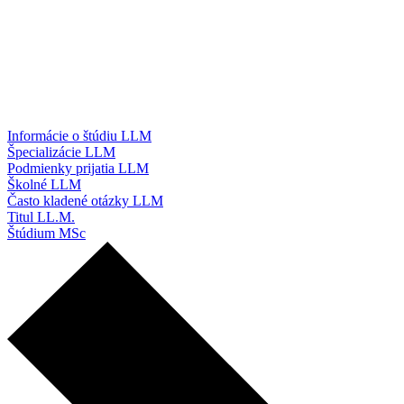
Informácie o štúdiu LLM
Špecializácie LLM
Podmienky prijatia LLM
Školné LLM
Často kladené otázky LLM
Titul LL.M.
Štúdium MSc