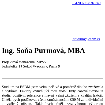
+420 603 836 740
studium@esbm.cz
Ing. Soňa Purmová, MBA
Projektová manažerka, MPSV
Jednatelka TJ Sokol Vysočany, Praha 9
Studium na ESBM jsem velmi pečlivě a poměrně dlouho zvažovala
a vybírala. Faktory ovlivňující mou volbu byly časová flexibilita
studia, pozitivní reference a hlavně velmi zkušení a kvalitní lektoři.
Chtěla bych poděkovat všem zaměstnancům ESBM za individuální
a vstřícný přístup. Také bych chtěla vyzdvihnout výbornou