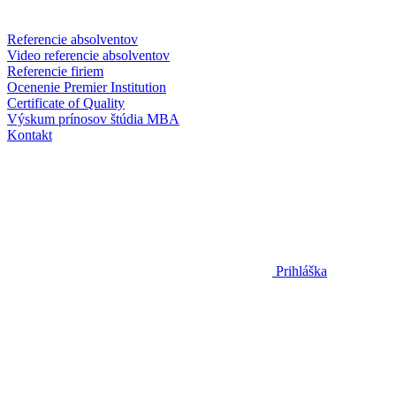
Referencie absolventov
Video referencie absolventov
Referencie firiem
Ocenenie Premier Institution
Certificate of Quality
Výskum prínosov štúdia MBA
Kontakt
Prihláška