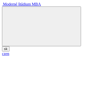
Moderné štúdium MBA
sk
cz
en