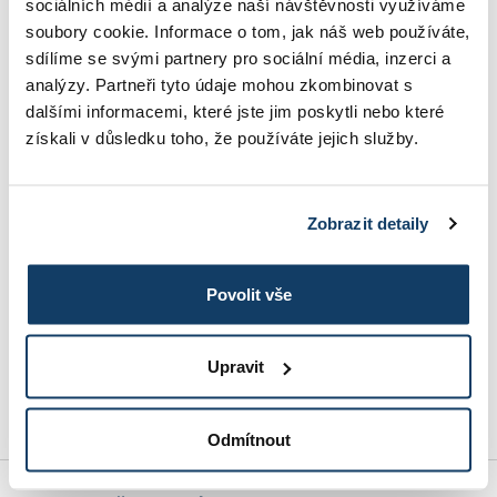
sociálních médií a analýze naší návštěvnosti využíváme
Cieľom modulu je detailné prebranie štandardov
soubory cookie. Informace o tom, jak náš web používáte,
kvality v hotelierstve a gastronómii. Študenti si
sdílíme se svými partnery pro sociální média, inzerci a
prehĺbia svoje znalosti o podmienkach získania
analýzy. Partneři tyto údaje mohou zkombinovat s
vybranej certifikácie akosti služieb, o jej zavedení
dalšími informacemi, které jste jim poskytli nebo které
do praxe, revízii a udržaní systému riadenia
získali v důsledku toho, že používáte jejich služby.
kvality podľa medzinárodne uznávaných noriem
ISO. Modul tak bude mať veľký prínos najmä pre
top manažérov hotelov. Lektori sa zamerajú na
vymedzenie politiky akosti v závislosti na
Zobrazit detaily
konkrétnom podniku, ďalej na stanovení cieľov a
ciest k ich naplneniu, na záležitosti, ktoré sa
Povolit vše
musia brať na vedomie pri kontrole akosti,
sledovaní a udržaní, prípadne zvyšovaní úrovne
kvality podniku.
Upravit
Odmítnout