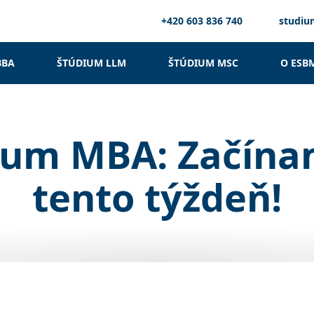
+420 603 836 740
studi
BBA
ŠTÚDIUM LLM
ŠTÚDIUM MSC
O ESB
ium MBA: Začína
tento týždeň!