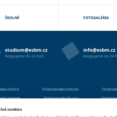
ŠKOLNÉ
FOTOGALÉRIA
studium@esbm.cz
info@esbm.cz
Reagujeme do 24 hod.
Reagujeme do 24 h
MBA KOŠICE
ŠTÚDIUM MBA ZVOLEN
ŠTÚDIUM
 MBA MARTIN
ŠTÚDIUM MBA ŽILINA
ŠTÚDIUM
MBA ROŽNAVA
ŠTÚDIUM MBA PRIEVIDZA
ŠTÚD
ívá cookies