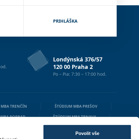
PRIHLÁŠKA
Londýnská 376/57
120 00 Praha 2
od.
Po – Pia: 7:30 – 17:00 hod.
 MBA TRENČÍN
ŠTÚDIUM MBA PREŠOV
 MBA POPRAD
ŠTÚDIUM MBA TRNAVA
IUM MBA NITRA
ŠTÚDIUM MBA N. ZÁMKY
Povolit vše