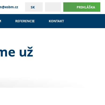
um@esbm.cz
SK
PRIHLÁŠKA
M
REFERENCIE
KONTAKT
me už