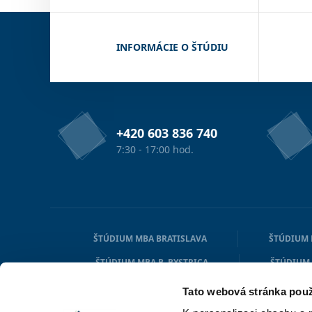
INFORMÁCIE O ŠTÚDIU
+420 603 836 740
7:30 - 17:00 hod.
ŠTÚDIUM MBA BRATISLAVA
ŠTÚDIUM 
ŠTÚDIUM MBA B. BYSTRICA
ŠTÚDIUM
ŠTÚDIUM MBA MICHALOVCE
ŠTÚDIUM 
Tato webová stránka použ