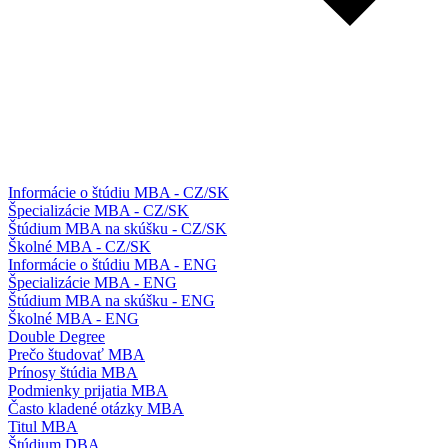
Informácie o štúdiu MBA - CZ/SK
Špecializácie MBA - CZ/SK
Štúdium MBA na skúšku - CZ/SK
Školné MBA - CZ/SK
Informácie o štúdiu MBA - ENG
Špecializácie MBA - ENG
Štúdium MBA na skúšku - ENG
Školné MBA - ENG
Double Degree
Prečo študovať MBA
Prínosy štúdia MBA
Podmienky prijatia MBA
Často kladené otázky MBA
Titul MBA
Štúdium DBA