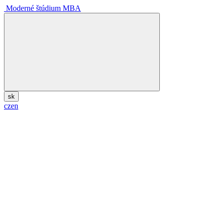
Moderné štúdium MBA
sk
cz
en